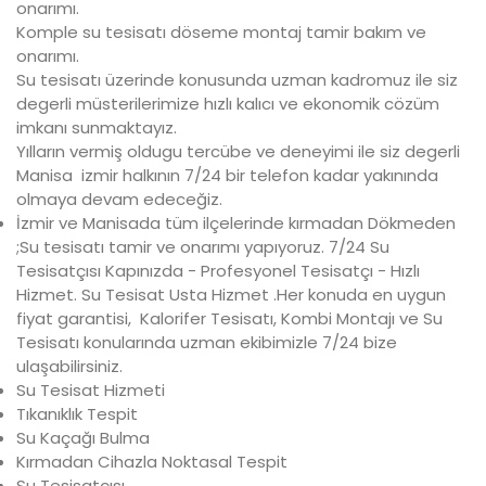
onarımı.
Komple su tesisatı döseme montaj tamir bakım ve
onarımı.
Su tesisatı üzerinde konusunda uzman kadromuz ile siz
degerli müsterilerimize hızlı kalıcı ve ekonomik cözüm
imkanı sunmaktayız.
Yılların vermiş oldugu tercübe ve deneyimi ile siz degerli
Manisa izmir halkının 7/24 bir telefon kadar yakınında
olmaya devam edeceğiz.
İzmir ve Manisada tüm ilçelerinde kırmadan Dökmeden
;Su tesisatı tamir ve onarımı yapıyoruz. 7/24 Su
Tesisatçısı Kapınızda - Profesyonel Tesisatçı - Hızlı
Hizmet. Su Tesisat Usta Hizmet .Her konuda en uygun
fiyat garantisi, Kalorifer Tesisatı, Kombi Montajı ve Su
Tesisatı konularında uzman ekibimizle 7/24 bize
ulaşabilirsiniz.
Su Tesisat Hizmeti
Tıkanıklık Tespit
Su Kaçağı Bulma
Kırmadan Cihazla Noktasal Tespit
Su Tesisatçısı