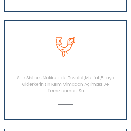
Sıhhi Tesisat Hizmetlerimiz
Son Sistem Makinelerle Tuvalet,Mutfak,Banyo
Giderkerinizin Kırım Olmadan Açılması Ve
Temizlenmesi Su
AYRINTI