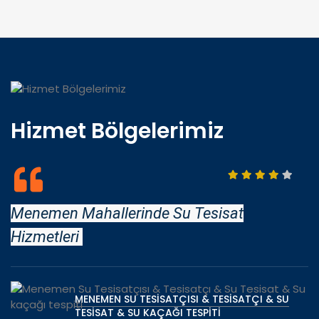
Hizmet Bölgelerimiz
Menemen Mahallerinde Su Tesisat
Ç
Hizmetleri
U
MENEMEN SU TESISATÇISI & TESISATÇI & SU
TESISAT & SU KAÇAĞI TESPITI