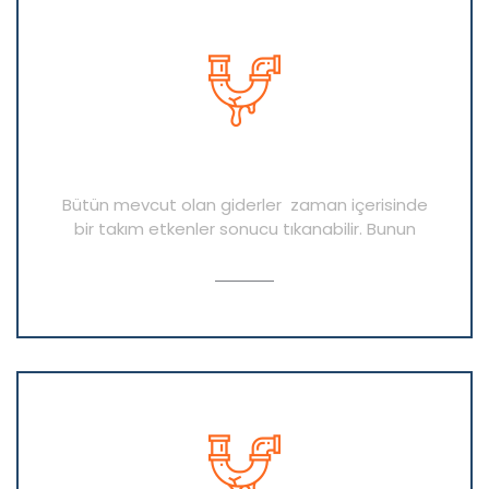
Tıkanık Gider Açma
Bütün mevcut olan giderler zaman içerisinde
bir takım etkenler sonucu tıkanabilir. Bunun
AYRINTI