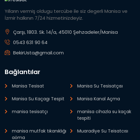
Yılların vermiş oldugu tercübe ile siz degerli Manisa ve
İzmir halkının 7/24 hizmetinizdeyiz.
Çarşı, 1803. Sk. 14/a, 45010 Şehzadeler/Manisa
0543 631 90 64
BekirUsta@gmail.com
Bağlantılar
Manisa Tesisat
Manisa Su Tesisatçısı
Manisa Su Kaçagı Tespit
Manisa Kanal Açma
manisa tesisatçı
maniisa cihazla su kaçak
tespiti
manisa mutfak tıkanıklığı
Muaradiye Su Teisatcısı
aöma