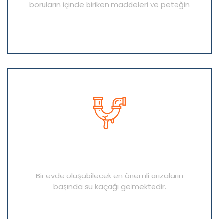
boruların içinde biriken maddeleri ve peteğin
AYRINTI
Su Kaçağı Tespiti Ve Onarım
Hizmetleri
Bir evde oluşabilecek en önemli arızaların
başında su kaçağı gelmektedir.
AYRINTI