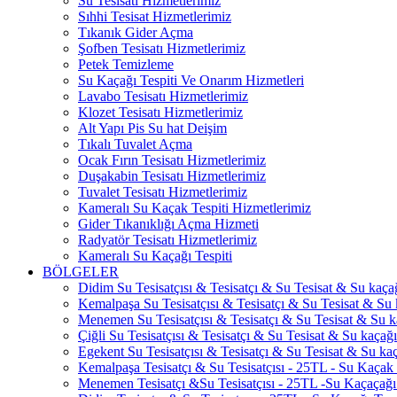
Su Tesisatı Hizmetlerimiz
Sıhhi Tesisat Hizmetlerimiz
Tıkanık Gider Açma
Şofben Tesisatı Hizmetlerimiz
Petek Temizleme
Su Kaçağı Tespiti Ve Onarım Hizmetleri
Lavabo Tesisatı Hizmetlerimiz
Klozet Tesisatı Hizmetlerimiz
Alt Yapı Pis Su hat Deişim
Tıkalı Tuvalet Açma
Ocak Fırın Tesisatı Hizmetlerimiz
Duşakabin Tesisatı Hizmetlerimiz
Tuvalet Tesisatı Hizmetlerimiz
Kameralı Su Kaçak Tespiti Hizmetlerimiz
Gider Tıkanıklığı Açma Hizmeti
Radyatör Tesisatı Hizmetlerimiz
Kameralı Su Kaçağı Tespiti
BÖLGELER
Didim Su Tesisatçısı & Tesisatçı & Su Tesisat & Su kaçağı
Kemalpaşa Su Tesisatçısı & Tesisatçı & Su Tesisat & Su k
Menemen Su Tesisatçısı & Tesisatçı & Su Tesisat & Su ka
Çiğli Su Tesisatçısı & Tesisatçı & Su Tesisat & Su kaçağı 
Egekent Su Tesisatçısı & Tesisatçı & Su Tesisat & Su kaça
Kemalpaşa Tesisatçı & Su Tesisatçısı - 25TL - Su Kaçak 
Menemen Tesisatçı &Su Tesisatçısı - 25TL -Su Kaçaçağı 