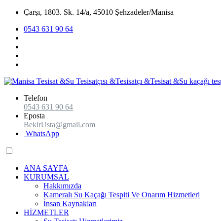
Çarşı, 1803. Sk. 14/a, 45010 Şehzadeler/Manisa
0543 631 90 64
Telefon
0543 631 90 64
Eposta
BekirUsta@gmail.com
WhatsApp
ANA SAYFA
KURUMSAL
Hakkımızda
Kameralı Su Kaçağı Tespiti Ve Onarım Hizmetleri
İnsan Kaynakları
HİZMETLER