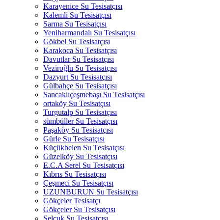
Karayenice Su Tesisatçısı
Kalemli Su Tesisatçısı
Sarma Su Tesisatçısı
Yeniharmandalı Su Tesisatçısı
Gökbel Su Tesisatçısı
Karakoca Su Tesisatçısı
Davutlar Su Tesisatçısı
Veziroğlu Su Tesisatçısı
Dazyurt Su Tesisatçısı
Gülbahçe Su Tesisatçısı
Sancaklıçeşmebaşı Su Tesisatçısı
ortaköy Su Tesisatçısı
Turgutalp Su Tesisatçısı
sümbüller Su Tesisatçısı
Paşaköy Su Tesisatçısı
Gürle Su Tesisatçısı
Küçükbelen Su Tesisatçısı
Güzelköy Su Tesisatçısı
E.C.A Serel Su Tesisatçısı
Kıbrıs Su Tesisatçısı
Çeşmeci Su Tesisatçısı
UZUNBURUN Su Tesisatçısı
Gökçeler Tesisatçı
Gökçeler Su Tesisatçısı
Selçuk Su Tesisatçısı