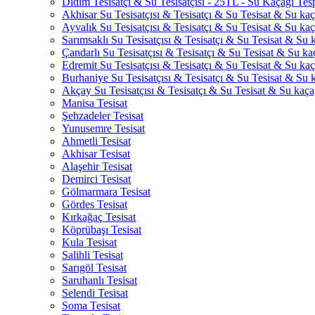
Didim Tesisatçı & Su Tesisatçısı - 25TL - Su Kaçağı Tesp
Akhisar Su Tesisatçısı & Tesisatçı & Su Tesisat & Su kaça
Ayvalık Su Tesisatçısı & Tesisatçı & Su Tesisat & Su kaça
Sarımsaklı Su Tesisatçısı & Tesisatçı & Su Tesisat & Su k
Çandarlı Su Tesisatçısı & Tesisatçı & Su Tesisat & Su kaç
Edremit Su Tesisatçısı & Tesisatçı & Su Tesisat & Su kaça
Burhaniye Su Tesisatçısı & Tesisatçı & Su Tesisat & Su k
Akçay Su Tesisatçısı & Tesisatçı & Su Tesisat & Su kaçağ
Manisa Tesisat
Şehzadeler Tesisat
Yunusemre Tesisat
Ahmetli Tesisat
Akhisar Tesisat
Alaşehir Tesisat
Demirci Tesisat
Gölmarmara Tesisat
Gördes Tesisat
Kırkağaç Tesisat
Köprübaşı Tesisat
Kula Tesisat
Salihli Tesisat
Sarıgöl Tesisat
Saruhanlı Tesisat
Selendi Tesisat
Soma Tesisat