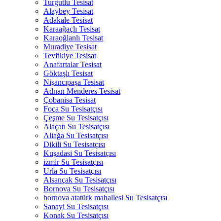
Turgutlu Tesisat
Alaybey Tesisat
Adakale Tesisat
Karaağaçlı Tesisat
Karaoğlanlı Tesisat
Muradiye Tesisat
Tevfikiye Tesisat
Anafartalar Tesisat
Göktaşlı Tesisat
Nişancıpaşa Tesisat
Adnan Menderes Tesisat
Çobanisa Tesisat
Foça Su Tesisatçısı
Çeşme Su Tesisatçısı
Alaçatı Su Tesisatçısı
Aliağa Su Tesisatçısı
Dikili Su Tesisatçısı
Kuşadasi Su Tesisatçısı
izmir Su Tesisatçısı
Urla Su Tesisatçısı
Alsançak Su Tesisatçısı
Bornova Su Tesisatçısı
bornova atatürk mahallesi Su Tesisatçısı
Sanayi Su Tesisatçısı
Konak Su Tesisatçısı