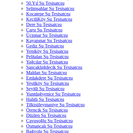
50.Yıl Su Tesisatçısı
Selimşahlar Su Tesisatçısı
Kocatepe Su Tesisatçısı
KeçiliKöy Su Tesisatçısı
Dere Su Tesisatçısı
Çarşı Su Tesisatçısı
Üçpınar Su Tesisatçısı
Kayapınar Su Tesisatçısı
Gediz Su Tesisatçısı
Yeniköy Su Tesisatçısı
Pelitalan Su Tesisatçısı
Yağcılar Su Tesisatçısı
Sancaklıiğdecik Su Tesisatçısı
Maldan Su Tesisatçısı
Emlakdere Su Tesisatçısı
Yeşilköy Su Tesisatçısı
Seyitli Su Tesisatçısı
Yuntdağyenice Su Tesisatçısı
Halıtlı Su Tesisatçısı
Tilkisüleymaniye Su Tesisatçısı
Örencik Su Tesisatçısı
Düzlen Su Tesisatçısı
Çavuşoğlu Su Tesisatçısı
Osmancalı Su Tesisatçısı
Bağyolu Su Tesisatçısı