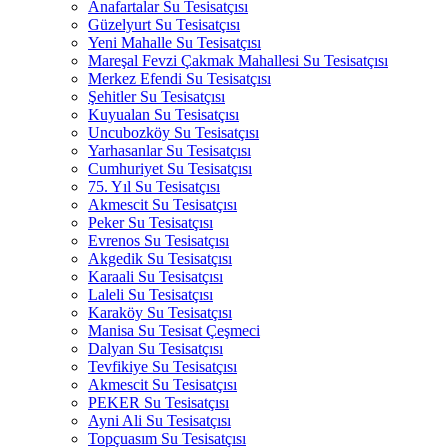
Anafartalar Su Tesisatçısı
Güzelyurt Su Tesisatçısı
Yeni Mahalle Su Tesisatçısı
Mareşal Fevzi Çakmak Mahallesi Su Tesisatçısı
Merkez Efendi Su Tesisatçısı
Şehitler Su Tesisatçısı
Kuyualan Su Tesisatçısı
Uncubozköy Su Tesisatçısı
Yarhasanlar Su Tesisatçısı
Cumhuriyet Su Tesisatçısı
75. Yıl Su Tesisatçısı
Akmescit Su Tesisatçısı
Peker Su Tesisatçısı
Evrenos Su Tesisatçısı
Akgedik Su Tesisatçısı
Karaali Su Tesisatçısı
Laleli Su Tesisatçısı
Karaköy Su Tesisatçısı
Manisa Su Tesisat Çeşmeci
Dalyan Su Tesisatçısı
Tevfikiye Su Tesisatçısı
Akmescit Su Tesisatçısı
PEKER Su Tesisatçısı
Ayni Ali Su Tesisatçısı
Topçuasım Su Tesisatçısı