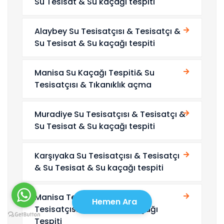
Su Tesisat & Su kaçağı tespiti
Alaybey Su Tesisatçısı & Tesisatçı &
Su Tesisat & Su kaçağı tespiti
Manisa Su Kaçağı Tespiti& Su
Tesisatçısı & Tıkanıklık açma
Muradiye Su Tesisatçısı & Tesisatçı &
Su Tesisat & Su kaçağı tespiti
Karşıyaka Su Tesisatçısı & Tesisatçı
& Su Tesisat & Su kaçağı tespiti
Manisa Tesisat & Manisa Su
Hemen Ara
Tesisatçısı &Manisa Su kaçağı
Tespiti