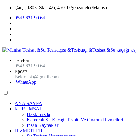
Çarşı, 1803. Sk. 14/a, 45010 Şehzadeler/Manisa
0543 631 90 64
Telefon
0543 631 90 64
Eposta
BekirUsta@gmail.com
WhatsApp
ANA SAYFA
KURUMSAL
Hakkımızda
Kameralı Su Kaçağı Tespiti Ve Onarım Hizmetleri
İnsan Kaynakları
HİZMETLER