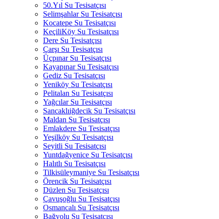
50.Yıl Su Tesisatçısı
Selimşahlar Su Tesisatçısı
Kocatepe Su Tesisatçısı
KeçiliKöy Su Tesisatçısı
Dere Su Tesisatçısı
Çarşı Su Tesisatçısı
Üçpınar Su Tesisatçısı
Kayapınar Su Tesisatçısı
Gediz Su Tesisatçısı
Yeniköy Su Tesisatçısı
Pelitalan Su Tesisatçısı
Yağcılar Su Tesisatçısı
Sancaklıiğdecik Su Tesisatçısı
Maldan Su Tesisatçısı
Emlakdere Su Tesisatçısı
Yeşilköy Su Tesisatçısı
Seyitli Su Tesisatçısı
Yuntdağyenice Su Tesisatçısı
Halıtlı Su Tesisatçısı
Tilkisüleymaniye Su Tesisatçısı
Örencik Su Tesisatçısı
Düzlen Su Tesisatçısı
Çavuşoğlu Su Tesisatçısı
Osmancalı Su Tesisatçısı
Bağyolu Su Tesisatçısı