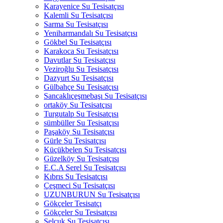
Karayenice Su Tesisatçısı
Kalemli Su Tesisatçısı
Sarma Su Tesisatçısı
Yeniharmandalı Su Tesisatçısı
Gökbel Su Tesisatçısı
Karakoca Su Tesisatçısı
Davutlar Su Tesisatçısı
Veziroğlu Su Tesisatçısı
Dazyurt Su Tesisatçısı
Gülbahçe Su Tesisatçısı
Sancaklıçeşmebaşı Su Tesisatçısı
ortaköy Su Tesisatçısı
Turgutalp Su Tesisatçısı
sümbüller Su Tesisatçısı
Paşaköy Su Tesisatçısı
Gürle Su Tesisatçısı
Küçükbelen Su Tesisatçısı
Güzelköy Su Tesisatçısı
E.C.A Serel Su Tesisatçısı
Kıbrıs Su Tesisatçısı
Çeşmeci Su Tesisatçısı
UZUNBURUN Su Tesisatçısı
Gökçeler Tesisatçı
Gökçeler Su Tesisatçısı
Selçuk Su Tesisatçısı