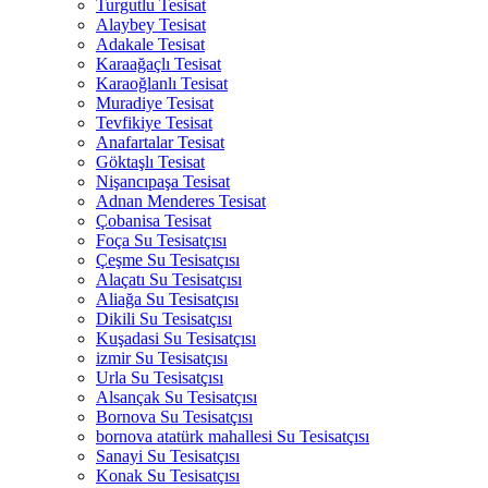
Turgutlu Tesisat
Alaybey Tesisat
Adakale Tesisat
Karaağaçlı Tesisat
Karaoğlanlı Tesisat
Muradiye Tesisat
Tevfikiye Tesisat
Anafartalar Tesisat
Göktaşlı Tesisat
Nişancıpaşa Tesisat
Adnan Menderes Tesisat
Çobanisa Tesisat
Foça Su Tesisatçısı
Çeşme Su Tesisatçısı
Alaçatı Su Tesisatçısı
Aliağa Su Tesisatçısı
Dikili Su Tesisatçısı
Kuşadasi Su Tesisatçısı
izmir Su Tesisatçısı
Urla Su Tesisatçısı
Alsançak Su Tesisatçısı
Bornova Su Tesisatçısı
bornova atatürk mahallesi Su Tesisatçısı
Sanayi Su Tesisatçısı
Konak Su Tesisatçısı