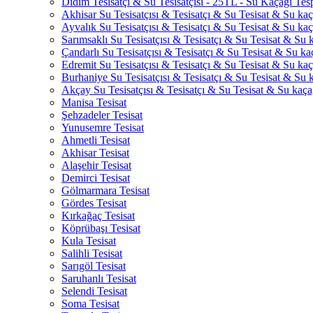
Didim Tesisatçı & Su Tesisatçısı - 25TL - Su Kaçağı Tesp
Akhisar Su Tesisatçısı & Tesisatçı & Su Tesisat & Su kaça
Ayvalık Su Tesisatçısı & Tesisatçı & Su Tesisat & Su kaça
Sarımsaklı Su Tesisatçısı & Tesisatçı & Su Tesisat & Su k
Çandarlı Su Tesisatçısı & Tesisatçı & Su Tesisat & Su kaç
Edremit Su Tesisatçısı & Tesisatçı & Su Tesisat & Su kaça
Burhaniye Su Tesisatçısı & Tesisatçı & Su Tesisat & Su k
Akçay Su Tesisatçısı & Tesisatçı & Su Tesisat & Su kaçağ
Manisa Tesisat
Şehzadeler Tesisat
Yunusemre Tesisat
Ahmetli Tesisat
Akhisar Tesisat
Alaşehir Tesisat
Demirci Tesisat
Gölmarmara Tesisat
Gördes Tesisat
Kırkağaç Tesisat
Köprübaşı Tesisat
Kula Tesisat
Salihli Tesisat
Sarıgöl Tesisat
Saruhanlı Tesisat
Selendi Tesisat
Soma Tesisat