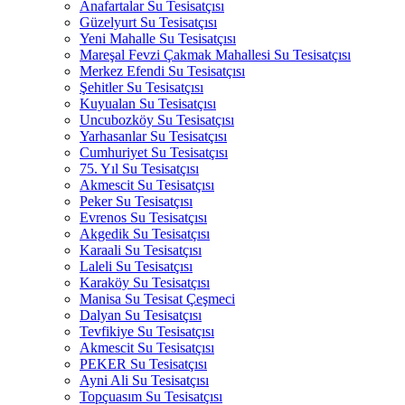
Anafartalar Su Tesisatçısı
Güzelyurt Su Tesisatçısı
Yeni Mahalle Su Tesisatçısı
Mareşal Fevzi Çakmak Mahallesi Su Tesisatçısı
Merkez Efendi Su Tesisatçısı
Şehitler Su Tesisatçısı
Kuyualan Su Tesisatçısı
Uncubozköy Su Tesisatçısı
Yarhasanlar Su Tesisatçısı
Cumhuriyet Su Tesisatçısı
75. Yıl Su Tesisatçısı
Akmescit Su Tesisatçısı
Peker Su Tesisatçısı
Evrenos Su Tesisatçısı
Akgedik Su Tesisatçısı
Karaali Su Tesisatçısı
Laleli Su Tesisatçısı
Karaköy Su Tesisatçısı
Manisa Su Tesisat Çeşmeci
Dalyan Su Tesisatçısı
Tevfikiye Su Tesisatçısı
Akmescit Su Tesisatçısı
PEKER Su Tesisatçısı
Ayni Ali Su Tesisatçısı
Topçuasım Su Tesisatçısı