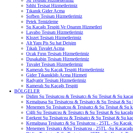
Su Tesisatı Hizmetlerimiz
Sıhhi Tesisat Hizmetlerimiz
Tıkanık Gider Açma
Şofben Tesisatı Hizmetlerimiz
Petek Temizleme
Su Kaçağı Tespiti Ve Onarım Hizmetleri
Lavabo Tesisatı Hizmetlerimiz
Klozet Tesisatı Hizmetlerimiz
Alt Yapı Pis Su hat Deişim
Tıkalı Tuvalet Açma
Ocak Fırın Tesisatı Hizmetlerimiz
Duşakabin Tesisatı Hizmetlerimiz
Tuvalet Tesisatı Hizmetlerimiz
Kameralı Su Kaçak Tespiti Hizmetlerimiz
Gider Tıkanıklığı Açma Hizmeti
Radyatör Tesisatı Hizmetlerimiz
Kameralı Su Kaçağı Tespiti
BÖLGELER
Didim Su Tesisatçısı & Tesisatçı & Su Tesisat & Su kaçağı
Kemalpaşa Su Tesisatçısı & Tesisatçı & Su Tesisat & Su k
Menemen Su Tesisatçısı & Tesisatçı & Su Tesisat & Su ka
Çiğli Su Tesisatçısı & Tesisatçı & Su Tesisat & Su kaçağı 
Egekent Su Tesisatçısı & Tesisatçı & Su Tesisat & Su kaça
Kemalpaşa Tesisatçı & Su Tesisatçısı - 25TL - Su Kaçak 
Menemen Tesisatçı &Su Tesisatçısı - 25TL -Su Kaçaçağı 