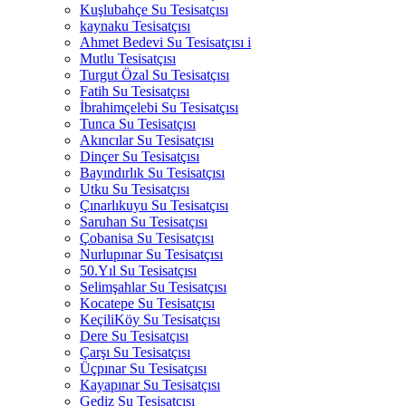
Kuşlubahçe Su Tesisatçısı
kaynaku Tesisatçısı
Ahmet Bedevi Su Tesisatçısı i
Mutlu Tesisatçısı
Turgut Özal Su Tesisatçısı
Fatih Su Tesisatçısı
İbrahimçelebi Su Tesisatçısı
Tunca Su Tesisatçısı
Akıncılar Su Tesisatçısı
Dinçer Su Tesisatçısı
Bayındırlık Su Tesisatçısı
Utku Su Tesisatçısı
Çınarlıkuyu Su Tesisatçısı
Saruhan Su Tesisatçısı
Çobanisa Su Tesisatçısı
Nurlupınar Su Tesisatçısı
50.Yıl Su Tesisatçısı
Selimşahlar Su Tesisatçısı
Kocatepe Su Tesisatçısı
KeçiliKöy Su Tesisatçısı
Dere Su Tesisatçısı
Çarşı Su Tesisatçısı
Üçpınar Su Tesisatçısı
Kayapınar Su Tesisatçısı
Gediz Su Tesisatçısı