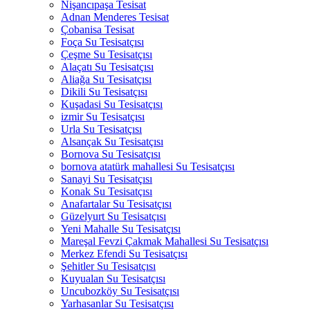
Nişancıpaşa Tesisat
Adnan Menderes Tesisat
Çobanisa Tesisat
Foça Su Tesisatçısı
Çeşme Su Tesisatçısı
Alaçatı Su Tesisatçısı
Aliağa Su Tesisatçısı
Dikili Su Tesisatçısı
Kuşadasi Su Tesisatçısı
izmir Su Tesisatçısı
Urla Su Tesisatçısı
Alsançak Su Tesisatçısı
Bornova Su Tesisatçısı
bornova atatürk mahallesi Su Tesisatçısı
Sanayi Su Tesisatçısı
Konak Su Tesisatçısı
Anafartalar Su Tesisatçısı
Güzelyurt Su Tesisatçısı
Yeni Mahalle Su Tesisatçısı
Mareşal Fevzi Çakmak Mahallesi Su Tesisatçısı
Merkez Efendi Su Tesisatçısı
Şehitler Su Tesisatçısı
Kuyualan Su Tesisatçısı
Uncubozköy Su Tesisatçısı
Yarhasanlar Su Tesisatçısı