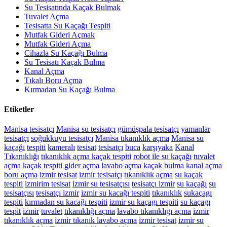
Su Tesisatında Kaçak Bulmak
Tuvalet Açma
Tesisatta Su Kaçağı Tespiti
Mutfak Gideri Açmak
Mutfak Gideri Açma
Cihazla Su Kaçağı Bulma
Su Tesisatı Kaçak Bulma
Kanal Açma
Tıkalı Boru Açma
Kırmadan Su Kaçağı Bulma
Etiketler
Manisa tesisatçı
Manisa su tesisatçı
gümüşpala tesisatçı
yamanlar
tesisatçı
soğukkuyu tesisatçı
Manisa tıkanıklık açma
Manisa
su
kaçağı
tespiti
kameralı
tesisat
tesisatçı
buca
karşıyaka
Kanal
Tıkanıklığı
tıkanıklık açma
kaçak tespiti
robot ile su kaçağı
tuvalet
açma
kaçak tespiti
gider açma
lavabo açma
kaçak bulma
kanal açma
boru açma
izmir tesisat
izmir tesisatçı
tıkanıklık açma
su kaçak
tespiti
izmirim tesisat
izmir su tesisatçısı
tesisatçı izmir
su kaçağı
su
tesisatçısı
tesisatçı izmir
izmir su kacağı tespiti
tıkanıklık
sukaçagı
tespiti
kırmadan su kacağı tespiti
izmir su kaçagı tespiti
su kaçagı
tespit
izmir
tuvalet
tıkanıklığı açma
lavabo tıkanıklıgı açma
izmir
tıkanıklık açma
izmir tıkanık lavabo açma
izmir tesisat
izmir su