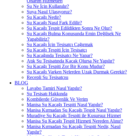
Onarım Hizmetleri
Su Ne İçin Kullanılır?
Suya Nasıl Ulaşıyoruz?
Su Kaçağı Nedir?
Su Kaçağı Nasıl Fark Edilir?
Su Kaçağı Tespit Edildikten Sonra Ne Olur?
Şu Kaçağı Bulma Konusunda Emin Değilsek Ne
Yapabiliriz?
Su Kaçağı İçin Tesisatçı Çağırmak
Su Kaçağı Tespiti İçin Tesisatçı
Su Kaçağında Tesisatçı Ne Yapar?
Atık Su Tesisatında Kaçak Olursa Ne Yapılır?
Su Kaçağı Tespiti Zor Bir Konu Mudur?
Su Kaçağı Varken Nelerden Uzak Durmak Gerekir?
Recepli Su Tesisatçısı
BLOG
Lavabo Tamiri Nasıl Yapılır?
Su Tesisatı Hakkında
Kombilerde Güvenlik Ve Verim
Manisa Su Kaçağı Tespiti Nasıl Yapılır?
Manisa Kırmadan Su Kaçağı Tespit Nasıl Yapılır?
Muradiye Su Kaçağı Tespiti ile Kusursuz Hizmet
Manisa Su Kaçağı Tespit Hizmeti Nereden Alınır?
Manisa Kırmadan Su Kaçağı Tespiti Nedir, Nasıl
Yapılır?