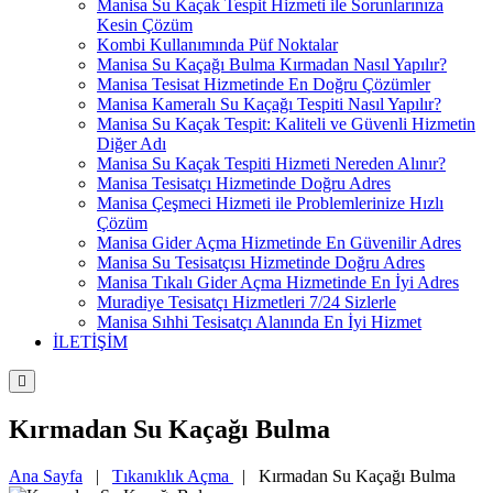
Manisa Su Kaçak Tespit Hizmeti ile Sorunlarınıza
Kesin Çözüm
Kombi Kullanımında Püf Noktalar
Manisa Su Kaçağı Bulma Kırmadan Nasıl Yapılır?
Manisa Tesisat Hizmetinde En Doğru Çözümler
Manisa Kameralı Su Kaçağı Tespiti Nasıl Yapılır?
Manisa Su Kaçak Tespit: Kaliteli ve Güvenli Hizmetin
Diğer Adı
Manisa Su Kaçak Tespiti Hizmeti Nereden Alınır?
Manisa Tesisatçı Hizmetinde Doğru Adres
Manisa Çeşmeci Hizmeti ile Problemlerinize Hızlı
Çözüm
Manisa Gider Açma Hizmetinde En Güvenilir Adres
Manisa Su Tesisatçısı Hizmetinde Doğru Adres
Manisa Tıkalı Gider Açma Hizmetinde En İyi Adres
Muradiye Tesisatçı Hizmetleri 7/24 Sizlerle
Manisa Sıhhi Tesisatçı Alanında En İyi Hizmet
İLETİŞİM
Kırmadan Su Kaçağı Bulma
Ana Sayfa
|
Tıkanıklık Açma
|
Kırmadan Su Kaçağı Bulma