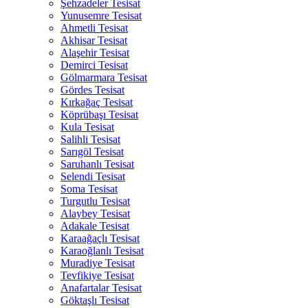
Şehzadeler Tesisat
Yunusemre Tesisat
Ahmetli Tesisat
Akhisar Tesisat
Alaşehir Tesisat
Demirci Tesisat
Gölmarmara Tesisat
Gördes Tesisat
Kırkağaç Tesisat
Köprübaşı Tesisat
Kula Tesisat
Salihli Tesisat
Sarıgöl Tesisat
Saruhanlı Tesisat
Selendi Tesisat
Soma Tesisat
Turgutlu Tesisat
Alaybey Tesisat
Adakale Tesisat
Karaağaçlı Tesisat
Karaoğlanlı Tesisat
Muradiye Tesisat
Tevfikiye Tesisat
Anafartalar Tesisat
Göktaşlı Tesisat