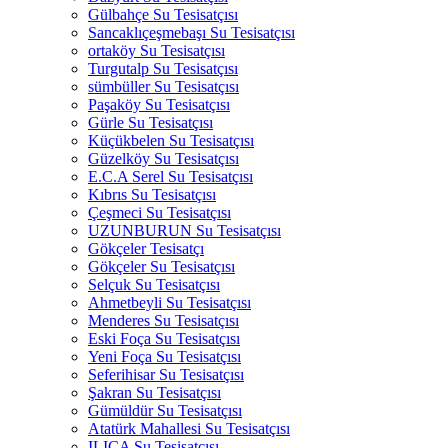
Gülbahçe Su Tesisatçısı
Sancaklıçeşmebaşı Su Tesisatçısı
ortaköy Su Tesisatçısı
Turgutalp Su Tesisatçısı
sümbüller Su Tesisatçısı
Paşaköy Su Tesisatçısı
Gürle Su Tesisatçısı
Küçükbelen Su Tesisatçısı
Güzelköy Su Tesisatçısı
E.C.A Serel Su Tesisatçısı
Kıbrıs Su Tesisatçısı
Çeşmeci Su Tesisatçısı
UZUNBURUN Su Tesisatçısı
Gökçeler Tesisatçı
Gökçeler Su Tesisatçısı
Selçuk Su Tesisatçısı
Ahmetbeyli Su Tesisatçısı
Menderes Su Tesisatçısı
Eski Foça Su Tesisatçısı
Yeni Foça Su Tesisatçısı
Seferihisar Su Tesisatçısı
Şakran Su Tesisatçısı
Gümüldür Su Tesisatçısı
Atatürk Mahallesi Su Tesisatçısı
ILICA Su Tesisatçısı