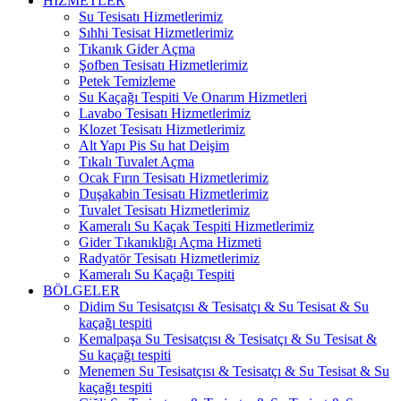
HİZMETLER
Su Tesisatı Hizmetlerimiz
Sıhhi Tesisat Hizmetlerimiz
Tıkanık Gider Açma
Şofben Tesisatı Hizmetlerimiz
Petek Temizleme
Su Kaçağı Tespiti Ve Onarım Hizmetleri
Lavabo Tesisatı Hizmetlerimiz
Klozet Tesisatı Hizmetlerimiz
Alt Yapı Pis Su hat Deişim
Tıkalı Tuvalet Açma
Ocak Fırın Tesisatı Hizmetlerimiz
Duşakabin Tesisatı Hizmetlerimiz
Tuvalet Tesisatı Hizmetlerimiz
Kameralı Su Kaçak Tespiti Hizmetlerimiz
Gider Tıkanıklığı Açma Hizmeti
Radyatör Tesisatı Hizmetlerimiz
Kameralı Su Kaçağı Tespiti
BÖLGELER
Didim Su Tesisatçısı & Tesisatçı & Su Tesisat & Su
kaçağı tespiti
Kemalpaşa Su Tesisatçısı & Tesisatçı & Su Tesisat &
Su kaçağı tespiti
Menemen Su Tesisatçısı & Tesisatçı & Su Tesisat & Su
kaçağı tespiti