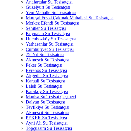
Anafartalar Su Tesisatçısı
Güzelyurt Su Tesisatçısı
Yeni Mahalle Su Tesisatçısı
Mareşal Fevzi Çakmak Mahallesi Su Tesisatçısı
Merkez Efendi Su Tesisatçısı
Şehitler Su Tesisatçısı
Kuyualan Su Tesisatçısı
Uncubozköy Su Tesisatçısı
Yarhasanlar Su Tesisatçısı
Cumhuriyet Su Tesisatçısı
75. Yıl Su Tesisatçısı
Akmescit Su Tesisatçısı
Peker Su Tesisatçısı
Evrenos Su Tesisatçısı
Akgedik Su Tesisatçısı
Karaali Su Tesisatçısı
Laleli Su Tesisatçısı
Karaköy Su Tesisatçısı
Manisa Su Tesisat Çeşmeci
Dalyan Su Tesisatçısı
Tevfikiye Su Tesisatçısı
Akmescit Su Tesisatçısı
PEKER Su Tesisatçısı
Ayni Ali Su Tesisatçısı
Topçuasım Su Tesisatçısı