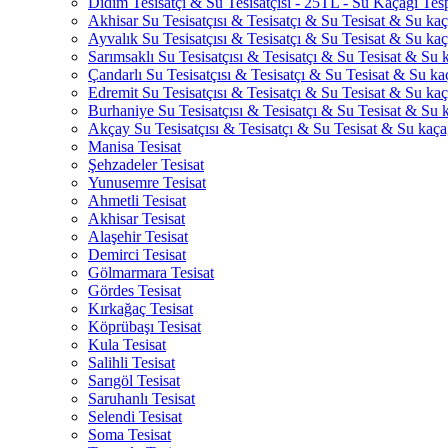
Didim Tesisatçı & Su Tesisatçısı - 25TL - Su Kaçağı Tesp
Akhisar Su Tesisatçısı & Tesisatçı & Su Tesisat & Su kaça
Ayvalık Su Tesisatçısı & Tesisatçı & Su Tesisat & Su kaça
Sarımsaklı Su Tesisatçısı & Tesisatçı & Su Tesisat & Su k
Çandarlı Su Tesisatçısı & Tesisatçı & Su Tesisat & Su kaç
Edremit Su Tesisatçısı & Tesisatçı & Su Tesisat & Su kaça
Burhaniye Su Tesisatçısı & Tesisatçı & Su Tesisat & Su k
Akçay Su Tesisatçısı & Tesisatçı & Su Tesisat & Su kaçağ
Manisa Tesisat
Şehzadeler Tesisat
Yunusemre Tesisat
Ahmetli Tesisat
Akhisar Tesisat
Alaşehir Tesisat
Demirci Tesisat
Gölmarmara Tesisat
Gördes Tesisat
Kırkağaç Tesisat
Köprübaşı Tesisat
Kula Tesisat
Salihli Tesisat
Sarıgöl Tesisat
Saruhanlı Tesisat
Selendi Tesisat
Soma Tesisat