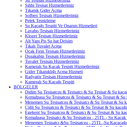
Su Tesisatı Hizmetlerimiz
Sıhhi Tesisat Hizmetlerimiz
Tıkanık Gider Açma
Şofben Tesisatı Hizmetlerimiz
Petek Temizleme
Su Kaçağı Tespiti Ve Onarım Hizmetleri
Lavabo Tesisatı Hizmetlerimiz
Klozet Tesisatı Hizmetlerimiz
Alt Yapı Pis Su hat Deişim
Tıkalı Tuvalet Açma
Ocak Fırın Tesisatı Hizmetlerimiz
Duşakabin Tesisatı Hizmetlerimiz
Tuvalet Tesisatı Hizmetlerimiz
Kameralı Su Kaçak Tespiti Hizmetlerimiz
Gider Tıkanıklığı Açma Hizmeti
Radyatör Tesisatı Hizmetlerimiz
Kameralı Su Kaçağı Tespiti
BÖLGELER
Didim Su Tesisatçısı & Tesisatçı & Su Tesisat & Su kaçağı
Kemalpaşa Su Tesisatçısı & Tesisatçı & Su Tesisat & Su k
Menemen Su Tesisatçısı & Tesisatçı & Su Tesisat & Su ka
Çiğli Su Tesisatçısı & Tesisatçı & Su Tesisat & Su kaçağı 
Egekent Su Tesisatçısı & Tesisatçı & Su Tesisat & Su kaça
Kemalpaşa Tesisatçı & Su Tesisatçısı - 25TL - Su Kaçak 
Menemen Tesisatçı &Su Tesisatçısı - 25TL -Su Kaçaçağı 