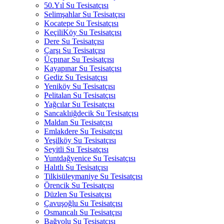
50.Yıl Su Tesisatçısı
Selimşahlar Su Tesisatçısı
Kocatepe Su Tesisatçısı
KeçiliKöy Su Tesisatçısı
Dere Su Tesisatçısı
Çarşı Su Tesisatçısı
Üçpınar Su Tesisatçısı
Kayapınar Su Tesisatçısı
Gediz Su Tesisatçısı
Yeniköy Su Tesisatçısı
Pelitalan Su Tesisatçısı
Yağcılar Su Tesisatçısı
Sancaklıiğdecik Su Tesisatçısı
Maldan Su Tesisatçısı
Emlakdere Su Tesisatçısı
Yeşilköy Su Tesisatçısı
Seyitli Su Tesisatçısı
Yuntdağyenice Su Tesisatçısı
Halıtlı Su Tesisatçısı
Tilkisüleymaniye Su Tesisatçısı
Örencik Su Tesisatçısı
Düzlen Su Tesisatçısı
Çavuşoğlu Su Tesisatçısı
Osmancalı Su Tesisatçısı
Bağyolu Su Tesisatçısı