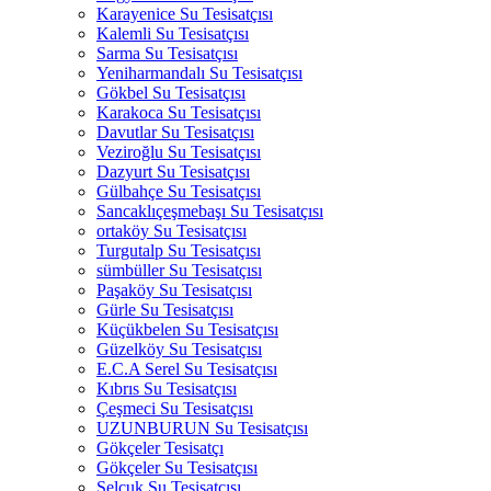
Karayenice Su Tesisatçısı
Kalemli Su Tesisatçısı
Sarma Su Tesisatçısı
Yeniharmandalı Su Tesisatçısı
Gökbel Su Tesisatçısı
Karakoca Su Tesisatçısı
Davutlar Su Tesisatçısı
Veziroğlu Su Tesisatçısı
Dazyurt Su Tesisatçısı
Gülbahçe Su Tesisatçısı
Sancaklıçeşmebaşı Su Tesisatçısı
ortaköy Su Tesisatçısı
Turgutalp Su Tesisatçısı
sümbüller Su Tesisatçısı
Paşaköy Su Tesisatçısı
Gürle Su Tesisatçısı
Küçükbelen Su Tesisatçısı
Güzelköy Su Tesisatçısı
E.C.A Serel Su Tesisatçısı
Kıbrıs Su Tesisatçısı
Çeşmeci Su Tesisatçısı
UZUNBURUN Su Tesisatçısı
Gökçeler Tesisatçı
Gökçeler Su Tesisatçısı
Selçuk Su Tesisatçısı