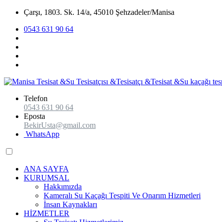
Çarşı, 1803. Sk. 14/a, 45010 Şehzadeler/Manisa
0543 631 90 64
Telefon
0543 631 90 64
Eposta
BekirUsta@gmail.com
WhatsApp
ANA SAYFA
KURUMSAL
Hakkımızda
Kameralı Su Kaçağı Tespiti Ve Onarım Hizmetleri
İnsan Kaynakları
HİZMETLER