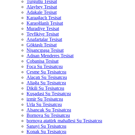
Turgutlu Tesisat
Alaybey Tesisat
Adakale Tesisat
Karaağaçlı Tesisat
Karaoğlanlı Tesisat
Muradiye Tesisat
Tevfikiye Tesisat
Anafartalar Tesisat
Göktaşlı Tesisat
Nişancıpaşa Tesisat
Adnan Menderes Tesisat
Çobanisa Tesisat
Foça Su Tesisatçısı
Çeşme Su Tesisatçısı
Alaçatı Su Tesisatçısı
Aliağa Su Tesisatçısı
Dikili Su Tesisatçısı
Kuşadasi Su Tesisatçısı
izmir Su Tesisatçısı
Urla Su Tesisatçısı
Alsançak Su Tesisatçısı
Bornova Su Tesisatçısı
bornova atatürk mahallesi Su Tesisatçısı
Sanayi Su Tesisatçısı
Konak Su Tesisatçısı