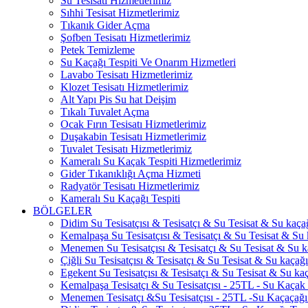
Su Tesisatı Hizmetlerimiz
Sıhhi Tesisat Hizmetlerimiz
Tıkanık Gider Açma
Şofben Tesisatı Hizmetlerimiz
Petek Temizleme
Su Kaçağı Tespiti Ve Onarım Hizmetleri
Lavabo Tesisatı Hizmetlerimiz
Klozet Tesisatı Hizmetlerimiz
Alt Yapı Pis Su hat Deişim
Tıkalı Tuvalet Açma
Ocak Fırın Tesisatı Hizmetlerimiz
Duşakabin Tesisatı Hizmetlerimiz
Tuvalet Tesisatı Hizmetlerimiz
Kameralı Su Kaçak Tespiti Hizmetlerimiz
Gider Tıkanıklığı Açma Hizmeti
Radyatör Tesisatı Hizmetlerimiz
Kameralı Su Kaçağı Tespiti
BÖLGELER
Didim Su Tesisatçısı & Tesisatçı & Su Tesisat & Su kaçağı
Kemalpaşa Su Tesisatçısı & Tesisatçı & Su Tesisat & Su k
Menemen Su Tesisatçısı & Tesisatçı & Su Tesisat & Su ka
Çiğli Su Tesisatçısı & Tesisatçı & Su Tesisat & Su kaçağı 
Egekent Su Tesisatçısı & Tesisatçı & Su Tesisat & Su kaça
Kemalpaşa Tesisatçı & Su Tesisatçısı - 25TL - Su Kaçak 
Menemen Tesisatçı &Su Tesisatçısı - 25TL -Su Kaçaçağı 