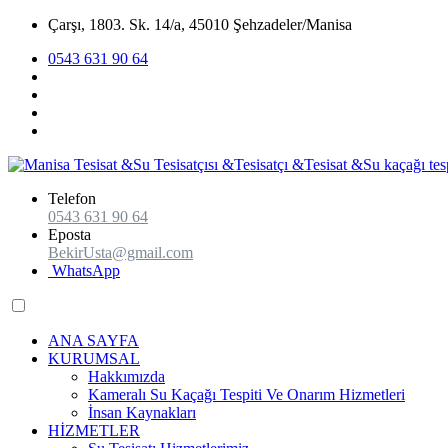
Çarşı, 1803. Sk. 14/a, 45010 Şehzadeler/Manisa
0543 631 90 64
Telefon
0543 631 90 64
Eposta
BekirUsta@gmail.com
WhatsApp
ANA SAYFA
KURUMSAL
Hakkımızda
Kameralı Su Kaçağı Tespiti Ve Onarım Hizmetleri
İnsan Kaynakları
HİZMETLER