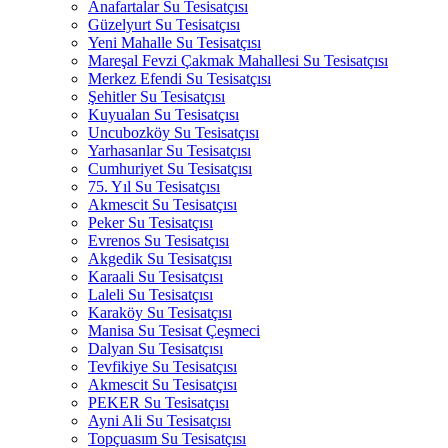
Anafartalar Su Tesisatçısı
Güzelyurt Su Tesisatçısı
Yeni Mahalle Su Tesisatçısı
Mareşal Fevzi Çakmak Mahallesi Su Tesisatçısı
Merkez Efendi Su Tesisatçısı
Şehitler Su Tesisatçısı
Kuyualan Su Tesisatçısı
Uncubozköy Su Tesisatçısı
Yarhasanlar Su Tesisatçısı
Cumhuriyet Su Tesisatçısı
75. Yıl Su Tesisatçısı
Akmescit Su Tesisatçısı
Peker Su Tesisatçısı
Evrenos Su Tesisatçısı
Akgedik Su Tesisatçısı
Karaali Su Tesisatçısı
Laleli Su Tesisatçısı
Karaköy Su Tesisatçısı
Manisa Su Tesisat Çeşmeci
Dalyan Su Tesisatçısı
Tevfikiye Su Tesisatçısı
Akmescit Su Tesisatçısı
PEKER Su Tesisatçısı
Ayni Ali Su Tesisatçısı
Topçuasım Su Tesisatçısı