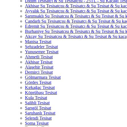
Didim Tesisatçı & Su Tesisatçısı - 25TL - Su Kaçağı Tesp
Akhisar Su Tesisatçısı & Tesisatçı & Su Tesisat & Su kaça
Ayvalık Su Tesisatçısı & Tesisatçı & Su Tesisat & Su kaça
Sarımsaklı Su Tesisatçısı & Tesisatçı & Su Tesisat & Su k
Çandarlı Su Tesisatçısı & Tesisatçı & Su Tesisat & Su kaç
Edremit Su Tesisatçısı & Tesisatçı & Su Tesisat & Su kaça
Burhaniye Su Tesisatçısı & Tesisatçı & Su Tesisat & Su k
Akçay Su Tesisatçısı & Tesisatçı & Su Tesisat & Su kaçağ
Manisa Tesisat
Şehzadeler Tesisat
Yunusemre Tesisat
Ahmetli Tesisat
Akhisar Tesisat
Alaşehir Tesisat
Demirci Tesisat
Gölmarmara Tesisat
Gördes Tesisat
Kırkağaç Tesisat
Köprübaşı Tesisat
Kula Tesisat
Salihli Tesisat
Sarıgöl Tesisat
Saruhanlı Tesisat
Selendi Tesisat
Soma Tesisat