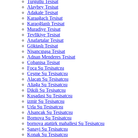
Turgutlu Tesisat
Alaybey Tesisat
Adakale Tesisat
Karaağaçlı Tesisat
Karaoğlanlı Tesisat
Muradiye Tesisat
Tevfikiye Tesisat
Anafartalar Tesisat
Göktaşlı Tesisat
Nişancıpaşa Tesisat
Adnan Menderes Tesisat
Çobanisa Tesisat
Foça Su Tesisatçısı
Çeşme Su Tesisatçısı
Alaçatı Su Tesisatçısı
Aliağa Su Tesisatçısı
Dikili Su Tesisatçısı
Kuşadasi Su Tesisatçısı
izmir Su Tesisatçısı
Urla Su Tesisatçısı
Alsançak Su Tesisatçısı
Bornova Su Tesisatçısı
bornova atatürk mahallesi Su Tesisatçısı
Sanayi Su Tesisatçısı
Konak Su Tesisatçısı