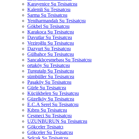
Karayenice Su Tesisatçısı
Kalemli Su Tesisatçısı
Sarma Su Tesisatçısı
Yeniharmandalı Su Tesisatçısı
Gökbel Su Tesisatçısı
Karakoca Su Tesisatçısı
Davutlar Su Tesisatçısı
Veziroğlu Su Tesisatçısı
Dazyurt Su Tesisatçısı
Gülbahçe Su Tesisatçısı
Sancaklıçeşmebaşı Su Tesisatçısı
ortaköy Su Tesisatçısı
Turgutalp Su Tesisatçısı
sümbüller Su Tesisatçısı
Paşaköy Su Tesisatçısı
Gürle Su Tesisatçısı
Küçükbelen Su Tesisatçısı
Güzelköy Su Tesisatçısı
E.C.A Serel Su Tesisatçısı
Kıbrıs Su Tesisatçısı
Çeşmeci Su Tesisatçısı
UZUNBURUN Su Tesisatçısı
Gökçeler Tesisatçı
Gökçeler Su Tesisatçısı
Selçuk Su Tesisatçısı