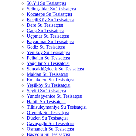
50.Yıl Su Tesisatçısı
Selimşahlar Su Tesisatçısı
Kocatepe Su Tesisatçısı
KeçiliKöy Su Tesisatçısı
Dere Su Tesisatçısı
Çarşı Su Tesisatçısı
Üçpınar Su Tesisatçısı
Kayapınar Su Tesisatçısı
Gediz Su Tesisatçısı
Yeniköy Su Tesisatçısı
Pelitalan Su Tesisatçısı
Yağcılar Su Tesisatçısı
Sancaklıiğdecik Su Tesisatçısı
Maldan Su Tesisatçısı
Emlakdere Su Tesisatçısı
Yeşilköy Su Tesisatçısı
Seyitli Su Tesisatçısı
Yuntdağyenice Su Tesisatçısı
Halıtlı Su Tesisatçısı
Tilkisüleymaniye Su Tesisatçısı
Örencik Su Tesisatçısı
Düzlen Su Tesisatçısı
Çavuşoğlu Su Tesisatçısı
Osmancalı Su Tesisatçısı
Bağyolu Su Tesisatçısı