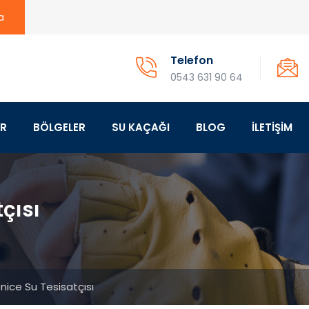
a
Telefon
0543 631 90 64
ER
BÖLGELER
SU KAÇAĞI
BLOG
İLETİŞİM
çısı
ice Su Tesisatçısı