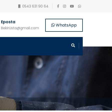
0543 631 90 64
Eposta
WhatsApp
BekirUsta@gmail.com