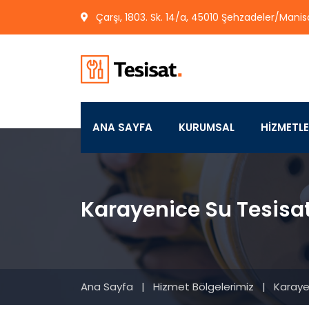
Çarşı, 1803. Sk. 14/a, 45010 Şehzadeler/Manis
ANA SAYFA
KURUMSAL
HİZMETL
Karayenice Su Tesisat
Ana Sayfa
|
Hizmet Bölgelerimiz
|
Karayen