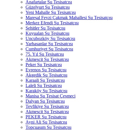
Anafartalar Su Tesisatçısı
Güzelyurt Su Tesisatçısı
Yeni Mahalle Su Tesisatçısı
Mareşal Fevzi Çakmak Mahallesi Su Tesisatçısı
Merkez Efendi Su Tesisatçısı
Şehitler Su Tesisatçısı
Kuyualan Su Tesisatçısı
Uncubozköy Su Tesisatçısı
Yarhasanlar Su Tesisatçısı
Cumhuriyet Su Tesisatçısı
75. Yıl Su Tesisatçısı
Akmescit Su Tesisatçısı
Peker Su Tesisatçısı
Evrenos Su Tesisatçısı
Akgedik Su Tesisatçısı
Karaali Su Tesisatçısı
Laleli Su Tesisatçısı
Karaköy Su Tesisatçısı
Manisa Su Tesisat Çeşmeci
Dalyan Su Tesisatçısı
Tevfikiye Su Tesisatçısı
Akmescit Su Tesisatçısı
PEKER Su Tesisatçısı
Ayni Ali Su Tesisatçısı
Topçuasım Su Tesisatçısı