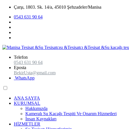
Çarşı, 1803. Sk. 14/a, 45010 Şehzadeler/Manisa
0543 631 90 64
Telefon
0543 631 90 64
Eposta
BekirUsta@gmail.com
WhatsApp
ANA SAYFA
KURUMSAL
Hakkımızda
Kameralı Su Kaçağı Tespiti Ve Onarım Hizmetleri
İnsan Kaynakları
HİZMETLER