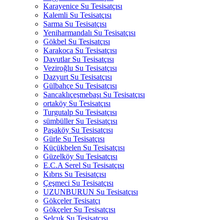
Karayenice Su Tesisatçısı
Kalemli Su Tesisatçısı
Sarma Su Tesisatçısı
Yeniharmandalı Su Tesisatçısı
Gökbel Su Tesisatçısı
Karakoca Su Tesisatçısı
Davutlar Su Tesisatçısı
Veziroğlu Su Tesisatçısı
Dazyurt Su Tesisatçısı
Gülbahçe Su Tesisatçısı
Sancaklıçeşmebaşı Su Tesisatçısı
ortaköy Su Tesisatçısı
Turgutalp Su Tesisatçısı
sümbüller Su Tesisatçısı
Paşaköy Su Tesisatçısı
Gürle Su Tesisatçısı
Küçükbelen Su Tesisatçısı
Güzelköy Su Tesisatçısı
E.C.A Serel Su Tesisatçısı
Kıbrıs Su Tesisatçısı
Çeşmeci Su Tesisatçısı
UZUNBURUN Su Tesisatçısı
Gökçeler Tesisatçı
Gökçeler Su Tesisatçısı
Selçuk Su Tesisatçısı