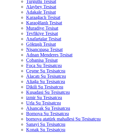
Turgutlu Tesisat
Alaybey Tesisat
Adakale Tesisat
Karaağaçlı Tesisat
Karaoğlanlı Tesisat
Muradiye Tesisat
Tevfikiye Tesisat
Anafartalar Tesisat
Göktaşlı Tesisat
Nişancıpaşa Tesisat
Adnan Menderes Tesisat
Çobanisa Tesisat
Foça Su Tesisatçısı
Çeşme Su Tesisatçısı
Alaçatı Su Tesisatçısı
Aliağa Su Tesisatçısı
Dikili Su Tesisatçısı
Kuşadasi Su Tesisatçısı
izmir Su Tesisatçısı
Urla Su Tesisatçısı
Alsançak Su Tesisatçısı
Bornova Su Tesisatçısı
bornova atatürk mahallesi Su Tesisatçısı
Sanayi Su Tesisatçısı
Konak Su Tesisatçısı