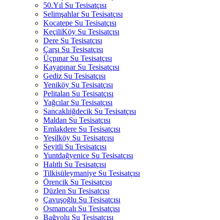
50.Yıl Su Tesisatçısı
Selimşahlar Su Tesisatçısı
Kocatepe Su Tesisatçısı
KeçiliKöy Su Tesisatçısı
Dere Su Tesisatçısı
Çarşı Su Tesisatçısı
Üçpınar Su Tesisatçısı
Kayapınar Su Tesisatçısı
Gediz Su Tesisatçısı
Yeniköy Su Tesisatçısı
Pelitalan Su Tesisatçısı
Yağcılar Su Tesisatçısı
Sancaklıiğdecik Su Tesisatçısı
Maldan Su Tesisatçısı
Emlakdere Su Tesisatçısı
Yeşilköy Su Tesisatçısı
Seyitli Su Tesisatçısı
Yuntdağyenice Su Tesisatçısı
Halıtlı Su Tesisatçısı
Tilkisüleymaniye Su Tesisatçısı
Örencik Su Tesisatçısı
Düzlen Su Tesisatçısı
Çavuşoğlu Su Tesisatçısı
Osmancalı Su Tesisatçısı
Bağyolu Su Tesisatçısı