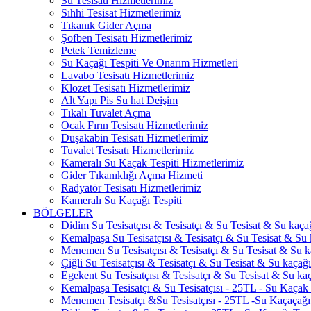
Su Tesisatı Hizmetlerimiz
Sıhhi Tesisat Hizmetlerimiz
Tıkanık Gider Açma
Şofben Tesisatı Hizmetlerimiz
Petek Temizleme
Su Kaçağı Tespiti Ve Onarım Hizmetleri
Lavabo Tesisatı Hizmetlerimiz
Klozet Tesisatı Hizmetlerimiz
Alt Yapı Pis Su hat Deişim
Tıkalı Tuvalet Açma
Ocak Fırın Tesisatı Hizmetlerimiz
Duşakabin Tesisatı Hizmetlerimiz
Tuvalet Tesisatı Hizmetlerimiz
Kameralı Su Kaçak Tespiti Hizmetlerimiz
Gider Tıkanıklığı Açma Hizmeti
Radyatör Tesisatı Hizmetlerimiz
Kameralı Su Kaçağı Tespiti
BÖLGELER
Didim Su Tesisatçısı & Tesisatçı & Su Tesisat & Su kaçağı
Kemalpaşa Su Tesisatçısı & Tesisatçı & Su Tesisat & Su k
Menemen Su Tesisatçısı & Tesisatçı & Su Tesisat & Su ka
Çiğli Su Tesisatçısı & Tesisatçı & Su Tesisat & Su kaçağı 
Egekent Su Tesisatçısı & Tesisatçı & Su Tesisat & Su kaça
Kemalpaşa Tesisatçı & Su Tesisatçısı - 25TL - Su Kaçak 
Menemen Tesisatçı &Su Tesisatçısı - 25TL -Su Kaçaçağı 