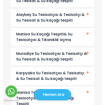
Su Tesisat & Su kaçağı tespiti
Alaybey Su Tesisatçısı & Tesisatçı &
Su Tesisat & Su kaçağı tespiti
Manisa Su Kaçağı Tespiti& Su
Tesisatçısı & Tıkanıklık açma
Muradiye Su Tesisatçısı & Tesisatçı &
Su Tesisat & Su kaçağı tespiti
Karşıyaka Su Tesisatçısı & Tesisatçı
& Su Tesisat & Su kaçağı tespiti
Manisa Tesisat & Manisa Su
Hemen Ara
Tesisatçısı &Manisa Su kaçağı
Tespiti