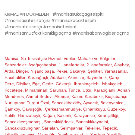
KIRMADAN DÖKMEDEN #manisasukaçağıtespiti
#manisasutesisatçısı #manisakacaktespiti
#manisatesisatçı #manisatesisat
#manisamutfaktıkanıklığıaçma #manisabanyogideriaçma
Manisa, Su Tesisatçısı Hizmeti Verilen Mahalle ve Bölgeler
Şehzadeler: Aşağıçobanisa, 1. anafartalar, 2. anafartalar, Alaybey,
Arda, Dinçer, Nişancıpaşa, Peker, Sakarya, Şehitler, Yarhasanlar,
Hacıhaliller, Karaağaçlı, Adakale, Akıncılar, Bayındırlık, Çarşı,
Dere, Dilşikar, Ege, Gediz, Göktaşlı, İbrahimçelebi, İshakçelebı,
Kocatepe, Mimarsinan, Saruhan, Tunca, Utku, Karaoğlanlı, Adnan
Menderes, Ahmet Bedevi, Akpınar, Kazım Karabekir, Kuşlubahçe,
Nurlupınar, Turgut Özal, Sancaklıbozköy, Ayvacık, Belenyenice,
Çamköy, Çavuşoğlu, Çerkezmahmudiye, Çınarlıkuyu, Güzelköy,
Halıtlı, Hamzabeyli, Kağan, Kalemli, Karayenice, Kırançiftliği,
Sancaklıçeşmebaşı, Sancaklıiğdecik, Sancaklıkayadibi,
Sancaklıuzunçınar, Sarıalan, Selimşahlar, Tekeliler, Tepecik,
Tilkisüleymaniye, Veziroğlu, Yeniharmandalı, Yeniköy, Yeşilköy,