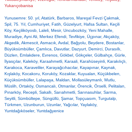
Yukarıçobanisa
Yunusemre: 50. yıl, Atatürk, Barbaros, Mareşal Fevzi Çakmak,
Spil, 75. Yıl, Cumhuriyet, Fatih, Güzelyurt, Hafsa Sultan, Keçili
Köy, Keçiliköyosb, Laleli, Mesir, Uncubozköy, Yeni Mahalle,
Muradiye, Ayni Ali, Merkez Efendi, Tevfikiye, Üçpınar, Akçaköy,
Akgedik, Akmescit, Asmacık, Avdal, Bağyolu, Beydere, Bostanlar,
Büyüksümbüller, Çamlıca, Davutlar, Dazyurt, Demirci, Durasıllı,
Düzlen, Emlakdere, Evrenos, Gökbel, Gökçeler, Gülbahçe, Gürle,
İlyasçılar, Kaleköy, Karaahmetli, Karaali, Karahüseyinli, Karakılıçlı,
Karakoca, Karaveliler, Karayağcıhacılar, Kayapınar, Kaynak,
Kışlaköy, Kocakoru, Koruköy, Kozaklar, Kuyualan, Küçükbelen,
Küçüksümbüller, Lalapaşa, Maldan, Mollasüleymanlı, Mutlu,
Müslih, Ortaköy, Osmancalı, Otmanlar, Örencik, Örselli, Pelitalan,
Pınarköy, Recepli, Sakallı, Sarıahmetli, Sarınasuhlar, Sarma,
Seyitli, Sümbültepe, Süngüllü, Şamar, Topçuasım, Turgutalp,
Türkmen, Uzunburun, Uzunlar, Yağcılar, Yaylaköy,
Yuntdağıköseler, Yuntdağyenice