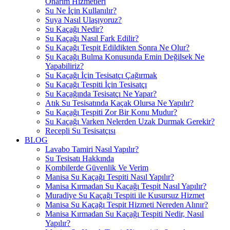
Onarım Hizmetleri
Su Ne İçin Kullanılır?
Suya Nasıl Ulaşıyoruz?
Su Kaçağı Nedir?
Su Kaçağı Nasıl Fark Edilir?
Su Kaçağı Tespit Edildikten Sonra Ne Olur?
Şu Kaçağı Bulma Konusunda Emin Değilsek Ne
Yapabiliriz?
Su Kaçağı İçin Tesisatçı Çağırmak
Su Kaçağı Tespiti İçin Tesisatçı
Su Kaçağında Tesisatçı Ne Yapar?
Atık Su Tesisatında Kaçak Olursa Ne Yapılır?
Su Kaçağı Tespiti Zor Bir Konu Mudur?
Su Kaçağı Varken Nelerden Uzak Durmak Gerekir?
Recepli Su Tesisatçısı
BLOG
Lavabo Tamiri Nasıl Yapılır?
Su Tesisatı Hakkında
Kombilerde Güvenlik Ve Verim
Manisa Su Kaçağı Tespiti Nasıl Yapılır?
Manisa Kırmadan Su Kaçağı Tespit Nasıl Yapılır?
Muradiye Su Kaçağı Tespiti ile Kusursuz Hizmet
Manisa Su Kaçağı Tespit Hizmeti Nereden Alınır?
Manisa Kırmadan Su Kaçağı Tespiti Nedir, Nasıl
Yapılır?