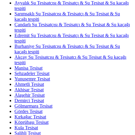
Ayvalık Su Tesisatçısı & Tesisatçı & Su Tesisat & Su kaçağı
tespiti
Sarımsaklı Su Tesisatçısı & Tesisatçı & Su Tesisat & Su
kaçağı tespiti
Çandarlı Su Tesisatçısı & Tesisatçı & Su Tesisat & Su kaçağı
tespiti
Edremit Su Tesisatçısı & Tesisatçı & Su Tesisat & Su kaçağı
tespiti
Burhaniye Su Tesisatçısı & Tesisatçı & Su Tesisat & Su
kaçağı tespiti
Akçay Su Tesisatçısı & Tesisatçı & Su Tesisat & Su kaçağı
tespiti
Manisa Tesisat
Şehzadeler Tesisat
Yunusemre Tesisat
Ahmetli Tesisat
Akhisar Tesisat
Alaşehir Tesisat
Demirci Tesisat
Gölmarmara Tesisat
Gördes Tesisat
Kırkağaç Tesisat
Köprübaşı Tesisat
Kula Tesisat
Salihli Tesisat