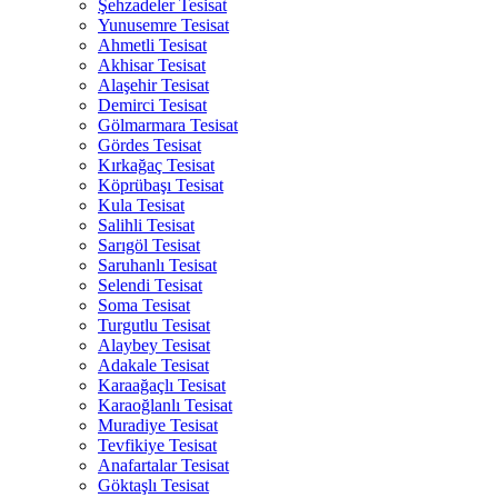
Şehzadeler Tesisat
Yunusemre Tesisat
Ahmetli Tesisat
Akhisar Tesisat
Alaşehir Tesisat
Demirci Tesisat
Gölmarmara Tesisat
Gördes Tesisat
Kırkağaç Tesisat
Köprübaşı Tesisat
Kula Tesisat
Salihli Tesisat
Sarıgöl Tesisat
Saruhanlı Tesisat
Selendi Tesisat
Soma Tesisat
Turgutlu Tesisat
Alaybey Tesisat
Adakale Tesisat
Karaağaçlı Tesisat
Karaoğlanlı Tesisat
Muradiye Tesisat
Tevfikiye Tesisat
Anafartalar Tesisat
Göktaşlı Tesisat