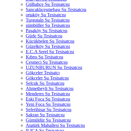
Gülbahçe Su Tesisatçısı
Sancaklıçeşmebaşı Su Tesisatçısı
ortaköy Su Tesisatçısı
Turgutalp Su Tesisatçısı
sümbüller Su Tesisatçısı
Paşaköy Su Tesisatçısı
Gürle Su Tesisatçısı
Küçükbelen Su Tesisatçısı
Güzelköy Su Tesisatçısı
E.C.A Serel Su Tesisatçısı
Kıbrıs Su Tesisatçısı
Çeşmeci Su Tesisatçısı
UZUNBURUN Su Tesisatçısı
Gökçeler Tesisatçı
Gökçeler Su Tesisatçısı
Selçuk Su Tesisatçısı
Ahmetbeyli Su Tesisatçısı
Menderes Su Tesisatçısı
Eski Foça Su Tesisatçısı
Yeni Foça Su Tesisatçısı
Seferihisar Su Tesisatçısı
Şakran Su Tesisatçısı
Gümüldür Su Tesisatçısı
Atatürk Mahallesi Su Tesisatçısı
ILICA Su Tesisatçısı