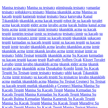
Manisa tesisatçı
Manisa su tesisatçı
gümüşpala tesisatçı
yamanlar
tesisatçı
soğukkuyu tesisatçı
Manisa tıkanıklık açma
Manisa
su
kaçağı
tespiti
kameralı
tesisat
tesisatçı
buca
karşıyaka
Kanal
Tıkanıklığı
tıkanıklık açma
kaçak tespiti
robot ile su kaçağı
tuvalet
açma
kaçak tespiti
gider açma
lavabo açma
kaçak bulma
kanal açma
boru açma
izmir tesisat
izmir tesisatçı
tıkanıklık açma
su kaçak
tespiti
izmirim tesisat
izmir su tesisatçısı
tesisatçı izmir
su kaçağı
su
tesisatçısı
tesisatçı izmir
izmir su kacağı tespiti
tıkanıklık
sukaçagı
tespiti
kırmadan su kacağı tespiti
izmir su kaçagı tespiti
su kaçagı
tespit
izmir
tuvalet
tıkanıklığı açma
lavabo tıkanıklıgı açma
izmir
tıkanıklık açma
izmir tıkanık lavabo açma
izmir tesisat
izmir su
tesisatçı
Sıhhi Tesisat
temizlik
tıkanıklık açma
Su Kaçagı
kırmadan
su kaçagı tespiti
kaçagı
tespit
Radyatör
Şofben
Ocak
Klozet
Tuvalet
Lavabo
izmir lavabo tıkanıklığı açma
tıkanık gider açma
tıkanık
tuvalet açma
tıkanıklık
açma
Duşakabin
Kombi
İzmir Su Kaçak
Tespiti
Su Tesisatı
izmir tesisatcı
tesisatcı
sıhhi
kaçak
Tıkanıklık
Açma
izmir tesisatçı
su kaçağı tespiti
Su tesisatçısı
lavabo tıkanıklığı
açma
mutfak tıkanıklığı açma
Manisa Su Tesisat Çeşmeci
Su Tesisat
su kaçağı tespiti
mutfak tıkanıklığı a
Çeşmeci Manisa
Manisa Su
Kaçağı Tespiti
Manisa Su Kaçağı Tespit
Manisa Kırmadan Su
Kaçağı Tespiti
Manisa Kırmadan Su Kaçağı Tespit
Manisa Su
Kaçağı Bulma Kırmadan
Manisa Kameralı Su Kaçağı Tespiti
Manisa Su Kaçak Tespiti
Manisa Su Kaçak Tespit
Muradiye Su
Kaçağı Tespiti
Manisa Su Kaçak Tespit
Manisa Tesisat
Manisa