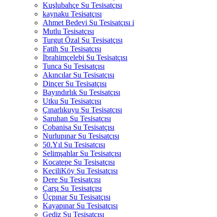
Kuşlubahçe Su Tesisatçısı
kaynaku Tesisatçısı
Ahmet Bedevi Su Tesisatçısı i
Mutlu Tesisatçısı
Turgut Özal Su Tesisatçısı
Fatih Su Tesisatçısı
İbrahimçelebi Su Tesisatçısı
Tunca Su Tesisatçısı
Akıncılar Su Tesisatçısı
Dinçer Su Tesisatçısı
Bayındırlık Su Tesisatçısı
Utku Su Tesisatçısı
Çınarlıkuyu Su Tesisatçısı
Saruhan Su Tesisatçısı
Çobanisa Su Tesisatçısı
Nurlupınar Su Tesisatçısı
50.Yıl Su Tesisatçısı
Selimşahlar Su Tesisatçısı
Kocatepe Su Tesisatçısı
KeçiliKöy Su Tesisatçısı
Dere Su Tesisatçısı
Çarşı Su Tesisatçısı
Üçpınar Su Tesisatçısı
Kayapınar Su Tesisatçısı
Gediz Su Tesisatçısı