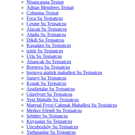
Nişancıpaşa Tesisat
Adnan Menderes Tesisat
Çobanisa Tesisat
Foça Su Tesisatçısı
Çeşme Su Tesisatçısı
Alaçatı Su Tesisatçısı
Aliağa Su Tesisatçısı
Dikili Su Tesisatçısı
Kuşadasi Su Tesisatçısı
izmir Su Tesisatçısı
Urla Su Tesisatçısı
Alsançak Su Tesisatçısı
Bornova Su Tesisatçısı
bornova atatürk mahallesi Su Tesisatçısı
Sanayi Su Tesisatçısı
Konak Su Tesisatçısı
Anafartalar Su Tesisatçısı
Güzelyurt Su Tesisatçısı
Yeni Mahalle Su Tesisatçısı
Mareşal Fevzi Çakmak Mahallesi Su Tesisatçısı
Merkez Efendi Su Tesisatçısı
Şehitler Su Tesisatçısı
Kuyualan Su Tesisatçısı
Uncubozköy Su Tesisatçısı
Yarhasanlar Su Tesisatçısı