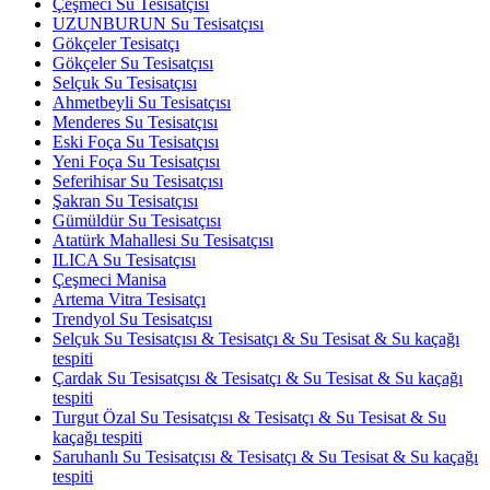
Çeşmeci Su Tesisatçısı
UZUNBURUN Su Tesisatçısı
Gökçeler Tesisatçı
Gökçeler Su Tesisatçısı
Selçuk Su Tesisatçısı
Ahmetbeyli Su Tesisatçısı
Menderes Su Tesisatçısı
Eski Foça Su Tesisatçısı
Yeni Foça Su Tesisatçısı
Seferihisar Su Tesisatçısı
Şakran Su Tesisatçısı
Gümüldür Su Tesisatçısı
Atatürk Mahallesi Su Tesisatçısı
ILICA Su Tesisatçısı
Çeşmeci Manisa
Artema Vitra Tesisatçı
Trendyol Su Tesisatçısı
Selçuk Su Tesisatçısı & Tesisatçı & Su Tesisat & Su kaçağı
tespiti
Çardak Su Tesisatçısı & Tesisatçı & Su Tesisat & Su kaçağı
tespiti
Turgut Özal Su Tesisatçısı & Tesisatçı & Su Tesisat & Su
kaçağı tespiti
Saruhanlı Su Tesisatçısı & Tesisatçı & Su Tesisat & Su kaçağı
tespiti