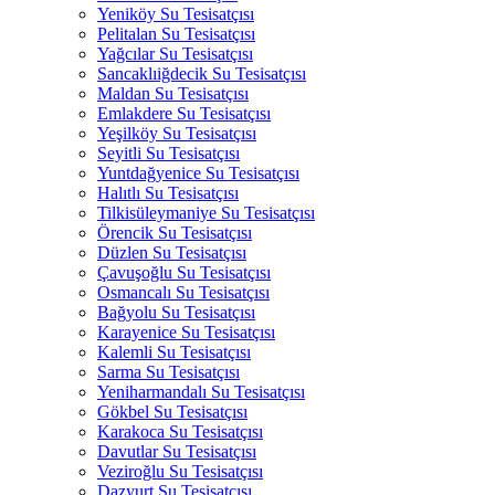
Yeniköy Su Tesisatçısı
Pelitalan Su Tesisatçısı
Yağcılar Su Tesisatçısı
Sancaklıiğdecik Su Tesisatçısı
Maldan Su Tesisatçısı
Emlakdere Su Tesisatçısı
Yeşilköy Su Tesisatçısı
Seyitli Su Tesisatçısı
Yuntdağyenice Su Tesisatçısı
Halıtlı Su Tesisatçısı
Tilkisüleymaniye Su Tesisatçısı
Örencik Su Tesisatçısı
Düzlen Su Tesisatçısı
Çavuşoğlu Su Tesisatçısı
Osmancalı Su Tesisatçısı
Bağyolu Su Tesisatçısı
Karayenice Su Tesisatçısı
Kalemli Su Tesisatçısı
Sarma Su Tesisatçısı
Yeniharmandalı Su Tesisatçısı
Gökbel Su Tesisatçısı
Karakoca Su Tesisatçısı
Davutlar Su Tesisatçısı
Veziroğlu Su Tesisatçısı
Dazyurt Su Tesisatçısı