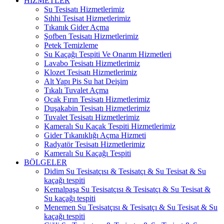
HİZMETLER
Su Tesisatı Hizmetlerimiz
Sıhhi Tesisat Hizmetlerimiz
Tıkanık Gider Açma
Şofben Tesisatı Hizmetlerimiz
Petek Temizleme
Su Kaçağı Tespiti Ve Onarım Hizmetleri
Lavabo Tesisatı Hizmetlerimiz
Klozet Tesisatı Hizmetlerimiz
Alt Yapı Pis Su hat Deişim
Tıkalı Tuvalet Açma
Ocak Fırın Tesisatı Hizmetlerimiz
Duşakabin Tesisatı Hizmetlerimiz
Tuvalet Tesisatı Hizmetlerimiz
Kameralı Su Kaçak Tespiti Hizmetlerimiz
Gider Tıkanıklığı Açma Hizmeti
Radyatör Tesisatı Hizmetlerimiz
Kameralı Su Kaçağı Tespiti
BÖLGELER
Didim Su Tesisatçısı & Tesisatçı & Su Tesisat & Su
kaçağı tespiti
Kemalpaşa Su Tesisatçısı & Tesisatçı & Su Tesisat &
Su kaçağı tespiti
Menemen Su Tesisatçısı & Tesisatçı & Su Tesisat & Su
kaçağı tespiti