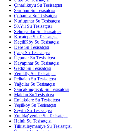
Çınarlıkuyu Su Tesisatçısı
Saruhan Su Tesisatçısı
Çobanisa Su Tesisatçısı
Nurlupınar Su Tesisatçısı
50.Yıl Su Tesisatçısı
Selimşahlar Su Tesisatçısı
Kocatepe Su Tesisatçısı
KeçiliKöy Su Tesisatçısı
Dere Su Tesisatçısı
Çarşı Su Tesisatçısı
Üçpınar Su Tesisatçısı
Kayapınar Su Tesisatçısı
Gediz Su Tesisatçısı
Yeniköy Su Tesisatçısı
Pelitalan Su Tesisatçısı
Yağcılar Su Tesisatçısı
Sancaklıiğdecik Su Tesisatçısı
Maldan Su Tesisatçısı
Emlakdere Su Tesisatçısı
Yeşilköy Su Tesisatçısı
Seyitli Su Tesisatçısı
Yuntdağyenice Su Tesisatçısı
Halıtlı Su Tesisatçısı
Tilkisüleymaniye Su Tesisatçısı