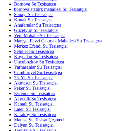
Bornova Su Tesisatçısı
bornova atatürk mahallesi Su Tesisatçısı
Sanayi Su Tesisatçısı
Konak Su Tesisatçısı
Anafartalar Su Tesisatçısı
Güzelyurt Su Tesisatçısı
Yeni Mahalle Su Tesisatçısı
Mareşal Fevzi Çakmak Mahallesi Su Tesisatçısı
Merkez Efendi Su Tesisatçısı
Şehitler Su Tesisatçısı
Kuyualan Su Tesisatçısı
Uncubozköy Su Tesisatçısı
Yarhasanlar Su Tesisatçısı
Cumhuriyet Su Tesisatçısı
75. Yıl Su Tesisatçısı
Akmescit Su Tesisatçısı
Peker Su Tesisatçısı
Evrenos Su Tesisatçısı
Akgedik Su Tesisatçısı
Karaali Su Tesisatçısı
Laleli Su Tesisatçısı
Karaköy Su Tesisatçısı
Manisa Su Tesisat Çeşmeci
Dalyan Su Tesisatçısı
Tevfikiye Su Tesisatçısı