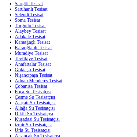
Sarıgöl Tesisat
Saruhanlı Tesisat
Selendi Tesisat
Soma Tesisat
Turgutlu Tesisat
Alaybey Tesisat
Adakale Tesisat
Karaağaçlı Tesisat
Karaoğlanlı Tesisat
Muradiye Tesisat
Tevfikiye Tesisat
Anafartalar Tesisat
Göktaşlı Tesisat
Nişancıpaşa Tesisat
Adnan Menderes Tesisat
Çobanisa Tesisat
Foça Su Tesisatçısı
Çeşme Su Tesisatçısı
Alaçatı Su Tesisatçısı
Aliağa Su Tesisatçısı
Dikili Su Tesisatçısı
Kuşadasi Su Tesisatçısı
izmir Su Tesisatçısı
Urla Su Tesisatçısı
Alsançak Su Tesisatçısı