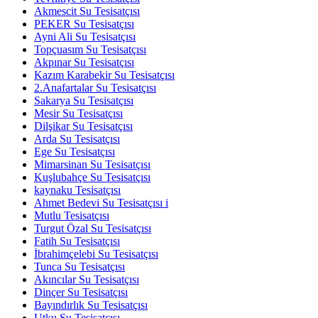
Akmescit Su Tesisatçısı
PEKER Su Tesisatçısı
Ayni Ali Su Tesisatçısı
Topçuasım Su Tesisatçısı
Akpınar Su Tesisatçısı
Kazım Karabekir Su Tesisatçısı
2.Anafartalar Su Tesisatçısı
Sakarya Su Tesisatçısı
Mesir Su Tesisatçısı
Dilşikar Su Tesisatçısı
Arda Su Tesisatçısı
Ege Su Tesisatçısı
Mimarsinan Su Tesisatçısı
Kuşlubahçe Su Tesisatçısı
kaynaku Tesisatçısı
Ahmet Bedevi Su Tesisatçısı i
Mutlu Tesisatçısı
Turgut Özal Su Tesisatçısı
Fatih Su Tesisatçısı
İbrahimçelebi Su Tesisatçısı
Tunca Su Tesisatçısı
Akıncılar Su Tesisatçısı
Dinçer Su Tesisatçısı
Bayındırlık Su Tesisatçısı
Utku Su Tesisatçısı