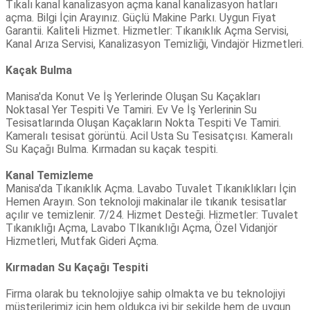
Tıkalı kanal kanalizasyon açma kanal kanalizasyon hatları
açma. Bilgi İçin Arayınız. Güçlü Makine Parkı. Uygun Fiyat
Garantii. Kaliteli Hizmet. Hizmetler: Tıkanıklık Açma Servisi,
Kanal Arıza Servisi, Kanalizasyon Temizliği, Vindajör Hizmetleri.
Kaçak Bulma
Manisa'da Konut Ve İş Yerlerinde Oluşan Su Kaçakları
Noktasal Yer Tespiti Ve Tamiri. Ev Ve İş Yerlerinin Su
Tesisatlarında Oluşan Kaçakların Nokta Tespiti Ve Tamiri.
Kameralı tesisat görüntü. Acil Usta Su Tesisatçısı. Kameralı
Su Kaçağı Bulma. Kırmadan su kaçak tespiti.
Kanal Temizleme
Manisa'da Tıkanıklık Açma. Lavabo Tuvalet Tıkanıklıkları İçin
Hemen Arayın. Son teknoloji makinalar ile tıkanık tesisatlar
açılır ve temizlenir. 7/24. Hizmet Desteği. Hizmetler: Tuvalet
Tıkanıklığı Açma, Lavabo TIkanıklığı Açma, Özel Vidanjör
Hizmetleri, Mutfak Gideri Açma.
Kırmadan Su Kaçağı Tespiti
Firma olarak bu teknolojiye sahip olmakta ve bu teknolojiyi
müşterilerimiz için hem oldukça iyi bir şekilde hem de uygun