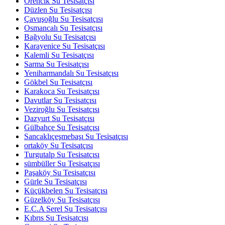
Örencik Su Tesisatçısı
Düzlen Su Tesisatçısı
Çavuşoğlu Su Tesisatçısı
Osmancalı Su Tesisatçısı
Bağyolu Su Tesisatçısı
Karayenice Su Tesisatçısı
Kalemli Su Tesisatçısı
Sarma Su Tesisatçısı
Yeniharmandalı Su Tesisatçısı
Gökbel Su Tesisatçısı
Karakoca Su Tesisatçısı
Davutlar Su Tesisatçısı
Veziroğlu Su Tesisatçısı
Dazyurt Su Tesisatçısı
Gülbahçe Su Tesisatçısı
Sancaklıçeşmebaşı Su Tesisatçısı
ortaköy Su Tesisatçısı
Turgutalp Su Tesisatçısı
sümbüller Su Tesisatçısı
Paşaköy Su Tesisatçısı
Gürle Su Tesisatçısı
Küçükbelen Su Tesisatçısı
Güzelköy Su Tesisatçısı
E.C.A Serel Su Tesisatçısı
Kıbrıs Su Tesisatçısı