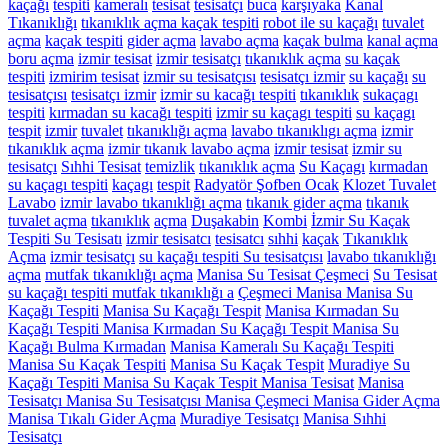
kaçağı
tespiti
kameralı
tesisat
tesisatçı
buca
karşıyaka
Kanal
Tıkanıklığı
tıkanıklık açma
kaçak tespiti
robot ile su kaçağı
tuvalet
açma
kaçak tespiti
gider açma
lavabo açma
kaçak bulma
kanal açma
boru açma
izmir tesisat
izmir tesisatçı
tıkanıklık açma
su kaçak
tespiti
izmirim tesisat
izmir su tesisatçısı
tesisatçı izmir
su kaçağı
su
tesisatçısı
tesisatçı izmir
izmir su kacağı tespiti
tıkanıklık
sukaçagı
tespiti
kırmadan su kacağı tespiti
izmir su kaçagı tespiti
su kaçagı
tespit
izmir
tuvalet
tıkanıklığı açma
lavabo tıkanıklıgı açma
izmir
tıkanıklık açma
izmir tıkanık lavabo açma
izmir tesisat
izmir su
tesisatçı
Sıhhi Tesisat
temizlik
tıkanıklık açma
Su Kaçagı
kırmadan
su kaçagı tespiti
kaçagı
tespit
Radyatör
Şofben
Ocak
Klozet
Tuvalet
Lavabo
izmir lavabo tıkanıklığı açma
tıkanık gider açma
tıkanık
tuvalet açma
tıkanıklık
açma
Duşakabin
Kombi
İzmir Su Kaçak
Tespiti
Su Tesisatı
izmir tesisatcı
tesisatcı
sıhhi
kaçak
Tıkanıklık
Açma
izmir tesisatçı
su kaçağı tespiti
Su tesisatçısı
lavabo tıkanıklığı
açma
mutfak tıkanıklığı açma
Manisa Su Tesisat Çeşmeci
Su Tesisat
su kaçağı tespiti
mutfak tıkanıklığı a
Çeşmeci Manisa
Manisa Su
Kaçağı Tespiti
Manisa Su Kaçağı Tespit
Manisa Kırmadan Su
Kaçağı Tespiti
Manisa Kırmadan Su Kaçağı Tespit
Manisa Su
Kaçağı Bulma Kırmadan
Manisa Kameralı Su Kaçağı Tespiti
Manisa Su Kaçak Tespiti
Manisa Su Kaçak Tespit
Muradiye Su
Kaçağı Tespiti
Manisa Su Kaçak Tespit
Manisa Tesisat
Manisa
Tesisatçı
Manisa Su Tesisatçısı
Manisa Çeşmeci
Manisa Gider Açma
Manisa Tıkalı Gider Açma
Muradiye Tesisatçı
Manisa Sıhhi
Tesisatçı