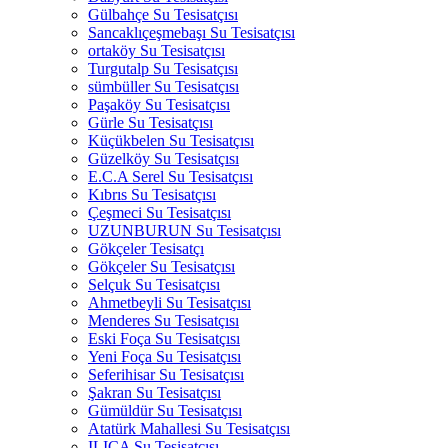
Gülbahçe Su Tesisatçısı
Sancaklıçeşmebaşı Su Tesisatçısı
ortaköy Su Tesisatçısı
Turgutalp Su Tesisatçısı
sümbüller Su Tesisatçısı
Paşaköy Su Tesisatçısı
Gürle Su Tesisatçısı
Küçükbelen Su Tesisatçısı
Güzelköy Su Tesisatçısı
E.C.A Serel Su Tesisatçısı
Kıbrıs Su Tesisatçısı
Çeşmeci Su Tesisatçısı
UZUNBURUN Su Tesisatçısı
Gökçeler Tesisatçı
Gökçeler Su Tesisatçısı
Selçuk Su Tesisatçısı
Ahmetbeyli Su Tesisatçısı
Menderes Su Tesisatçısı
Eski Foça Su Tesisatçısı
Yeni Foça Su Tesisatçısı
Seferihisar Su Tesisatçısı
Şakran Su Tesisatçısı
Gümüldür Su Tesisatçısı
Atatürk Mahallesi Su Tesisatçısı
ILICA Su Tesisatçısı