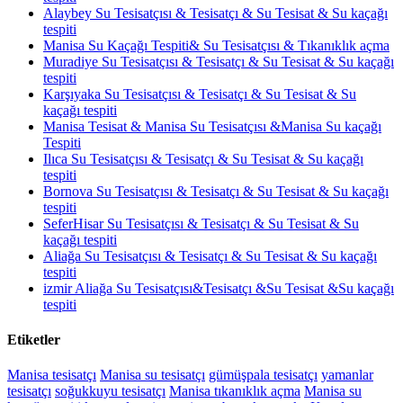
Alaybey Su Tesisatçısı & Tesisatçı & Su Tesisat & Su kaçağı
tespiti
Manisa Su Kaçağı Tespiti& Su Tesisatçısı & Tıkanıklık açma
Muradiye Su Tesisatçısı & Tesisatçı & Su Tesisat & Su kaçağı
tespiti
Karşıyaka Su Tesisatçısı & Tesisatçı & Su Tesisat & Su
kaçağı tespiti
Manisa Tesisat & Manisa Su Tesisatçısı &Manisa Su kaçağı
Tespiti
Ilıca Su Tesisatçısı & Tesisatçı & Su Tesisat & Su kaçağı
tespiti
Bornova Su Tesisatçısı & Tesisatçı & Su Tesisat & Su kaçağı
tespiti
SeferHisar Su Tesisatçısı & Tesisatçı & Su Tesisat & Su
kaçağı tespiti
Aliağa Su Tesisatçısı & Tesisatçı & Su Tesisat & Su kaçağı
tespiti
izmir Aliağa Su Tesisatçısı&Tesisatçı &Su Tesisat &Su kaçağı
tespiti
Etiketler
Manisa tesisatçı
Manisa su tesisatçı
gümüşpala tesisatçı
yamanlar
tesisatçı
soğukkuyu tesisatçı
Manisa tıkanıklık açma
Manisa
su