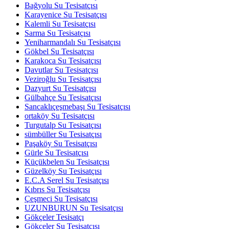
Bağyolu Su Tesisatçısı
Karayenice Su Tesisatçısı
Kalemli Su Tesisatçısı
Sarma Su Tesisatçısı
Yeniharmandalı Su Tesisatçısı
Gökbel Su Tesisatçısı
Karakoca Su Tesisatçısı
Davutlar Su Tesisatçısı
Veziroğlu Su Tesisatçısı
Dazyurt Su Tesisatçısı
Gülbahçe Su Tesisatçısı
Sancaklıçeşmebaşı Su Tesisatçısı
ortaköy Su Tesisatçısı
Turgutalp Su Tesisatçısı
sümbüller Su Tesisatçısı
Paşaköy Su Tesisatçısı
Gürle Su Tesisatçısı
Küçükbelen Su Tesisatçısı
Güzelköy Su Tesisatçısı
E.C.A Serel Su Tesisatçısı
Kıbrıs Su Tesisatçısı
Çeşmeci Su Tesisatçısı
UZUNBURUN Su Tesisatçısı
Gökçeler Tesisatçı
Gökçeler Su Tesisatçısı