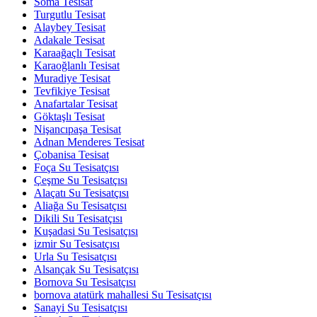
Soma Tesisat
Turgutlu Tesisat
Alaybey Tesisat
Adakale Tesisat
Karaağaçlı Tesisat
Karaoğlanlı Tesisat
Muradiye Tesisat
Tevfikiye Tesisat
Anafartalar Tesisat
Göktaşlı Tesisat
Nişancıpaşa Tesisat
Adnan Menderes Tesisat
Çobanisa Tesisat
Foça Su Tesisatçısı
Çeşme Su Tesisatçısı
Alaçatı Su Tesisatçısı
Aliağa Su Tesisatçısı
Dikili Su Tesisatçısı
Kuşadasi Su Tesisatçısı
izmir Su Tesisatçısı
Urla Su Tesisatçısı
Alsançak Su Tesisatçısı
Bornova Su Tesisatçısı
bornova atatürk mahallesi Su Tesisatçısı
Sanayi Su Tesisatçısı