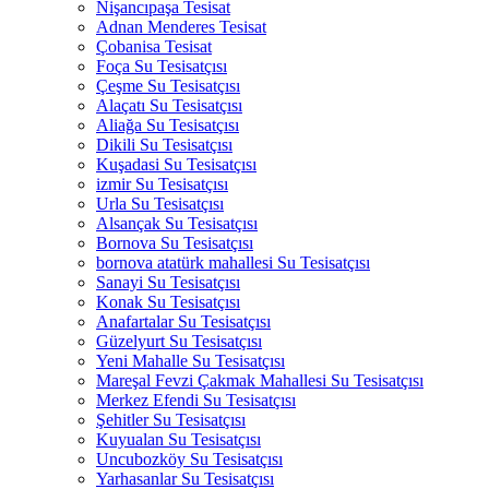
Nişancıpaşa Tesisat
Adnan Menderes Tesisat
Çobanisa Tesisat
Foça Su Tesisatçısı
Çeşme Su Tesisatçısı
Alaçatı Su Tesisatçısı
Aliağa Su Tesisatçısı
Dikili Su Tesisatçısı
Kuşadasi Su Tesisatçısı
izmir Su Tesisatçısı
Urla Su Tesisatçısı
Alsançak Su Tesisatçısı
Bornova Su Tesisatçısı
bornova atatürk mahallesi Su Tesisatçısı
Sanayi Su Tesisatçısı
Konak Su Tesisatçısı
Anafartalar Su Tesisatçısı
Güzelyurt Su Tesisatçısı
Yeni Mahalle Su Tesisatçısı
Mareşal Fevzi Çakmak Mahallesi Su Tesisatçısı
Merkez Efendi Su Tesisatçısı
Şehitler Su Tesisatçısı
Kuyualan Su Tesisatçısı
Uncubozköy Su Tesisatçısı
Yarhasanlar Su Tesisatçısı