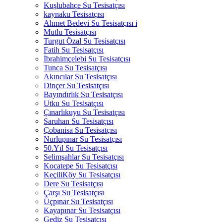
Kuşlubahçe Su Tesisatçısı
kaynaku Tesisatçısı
Ahmet Bedevi Su Tesisatçısı i
Mutlu Tesisatçısı
Turgut Özal Su Tesisatçısı
Fatih Su Tesisatçısı
İbrahimçelebi Su Tesisatçısı
Tunca Su Tesisatçısı
Akıncılar Su Tesisatçısı
Dinçer Su Tesisatçısı
Bayındırlık Su Tesisatçısı
Utku Su Tesisatçısı
Çınarlıkuyu Su Tesisatçısı
Saruhan Su Tesisatçısı
Çobanisa Su Tesisatçısı
Nurlupınar Su Tesisatçısı
50.Yıl Su Tesisatçısı
Selimşahlar Su Tesisatçısı
Kocatepe Su Tesisatçısı
KeçiliKöy Su Tesisatçısı
Dere Su Tesisatçısı
Çarşı Su Tesisatçısı
Üçpınar Su Tesisatçısı
Kayapınar Su Tesisatçısı
Gediz Su Tesisatçısı