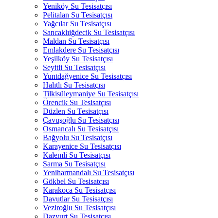
Yeniköy Su Tesisatçısı
Pelitalan Su Tesisatçısı
Yağcılar Su Tesisatçısı
Sancaklıiğdecik Su Tesisatçısı
Maldan Su Tesisatçısı
Emlakdere Su Tesisatçısı
Yeşilköy Su Tesisatçısı
Seyitli Su Tesisatçısı
Yuntdağyenice Su Tesisatçısı
Halıtlı Su Tesisatçısı
Tilkisüleymaniye Su Tesisatçısı
Örencik Su Tesisatçısı
Düzlen Su Tesisatçısı
Çavuşoğlu Su Tesisatçısı
Osmancalı Su Tesisatçısı
Bağyolu Su Tesisatçısı
Karayenice Su Tesisatçısı
Kalemli Su Tesisatçısı
Sarma Su Tesisatçısı
Yeniharmandalı Su Tesisatçısı
Gökbel Su Tesisatçısı
Karakoca Su Tesisatçısı
Davutlar Su Tesisatçısı
Veziroğlu Su Tesisatçısı
Dazyurt Su Tesisatçısı