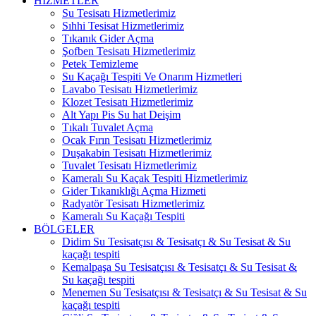
HİZMETLER
Su Tesisatı Hizmetlerimiz
Sıhhi Tesisat Hizmetlerimiz
Tıkanık Gider Açma
Şofben Tesisatı Hizmetlerimiz
Petek Temizleme
Su Kaçağı Tespiti Ve Onarım Hizmetleri
Lavabo Tesisatı Hizmetlerimiz
Klozet Tesisatı Hizmetlerimiz
Alt Yapı Pis Su hat Deişim
Tıkalı Tuvalet Açma
Ocak Fırın Tesisatı Hizmetlerimiz
Duşakabin Tesisatı Hizmetlerimiz
Tuvalet Tesisatı Hizmetlerimiz
Kameralı Su Kaçak Tespiti Hizmetlerimiz
Gider Tıkanıklığı Açma Hizmeti
Radyatör Tesisatı Hizmetlerimiz
Kameralı Su Kaçağı Tespiti
BÖLGELER
Didim Su Tesisatçısı & Tesisatçı & Su Tesisat & Su
kaçağı tespiti
Kemalpaşa Su Tesisatçısı & Tesisatçı & Su Tesisat &
Su kaçağı tespiti
Menemen Su Tesisatçısı & Tesisatçı & Su Tesisat & Su
kaçağı tespiti