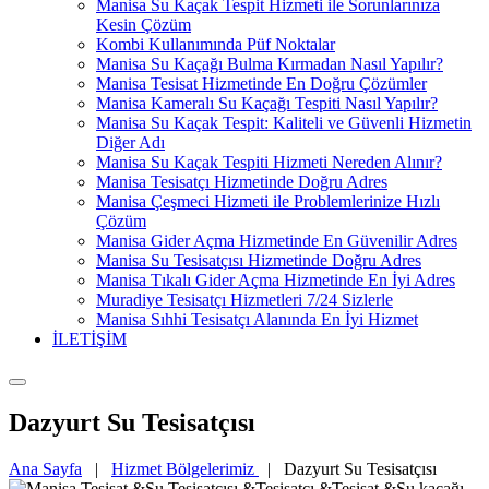
Manisa Su Kaçak Tespit Hizmeti ile Sorunlarınıza
Kesin Çözüm
Kombi Kullanımında Püf Noktalar
Manisa Su Kaçağı Bulma Kırmadan Nasıl Yapılır?
Manisa Tesisat Hizmetinde En Doğru Çözümler
Manisa Kameralı Su Kaçağı Tespiti Nasıl Yapılır?
Manisa Su Kaçak Tespit: Kaliteli ve Güvenli Hizmetin
Diğer Adı
Manisa Su Kaçak Tespiti Hizmeti Nereden Alınır?
Manisa Tesisatçı Hizmetinde Doğru Adres
Manisa Çeşmeci Hizmeti ile Problemlerinize Hızlı
Çözüm
Manisa Gider Açma Hizmetinde En Güvenilir Adres
Manisa Su Tesisatçısı Hizmetinde Doğru Adres
Manisa Tıkalı Gider Açma Hizmetinde En İyi Adres
Muradiye Tesisatçı Hizmetleri 7/24 Sizlerle
Manisa Sıhhi Tesisatçı Alanında En İyi Hizmet
İLETİŞİM
Dazyurt Su Tesisatçısı
Ana Sayfa
|
Hizmet Bölgelerimiz
|
Dazyurt Su Tesisatçısı