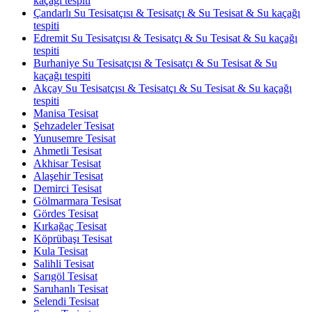
kaçağı tespiti
Çandarlı Su Tesisatçısı & Tesisatçı & Su Tesisat & Su kaçağı
tespiti
Edremit Su Tesisatçısı & Tesisatçı & Su Tesisat & Su kaçağı
tespiti
Burhaniye Su Tesisatçısı & Tesisatçı & Su Tesisat & Su
kaçağı tespiti
Akçay Su Tesisatçısı & Tesisatçı & Su Tesisat & Su kaçağı
tespiti
Manisa Tesisat
Şehzadeler Tesisat
Yunusemre Tesisat
Ahmetli Tesisat
Akhisar Tesisat
Alaşehir Tesisat
Demirci Tesisat
Gölmarmara Tesisat
Gördes Tesisat
Kırkağaç Tesisat
Köprübaşı Tesisat
Kula Tesisat
Salihli Tesisat
Sarıgöl Tesisat
Saruhanlı Tesisat
Selendi Tesisat