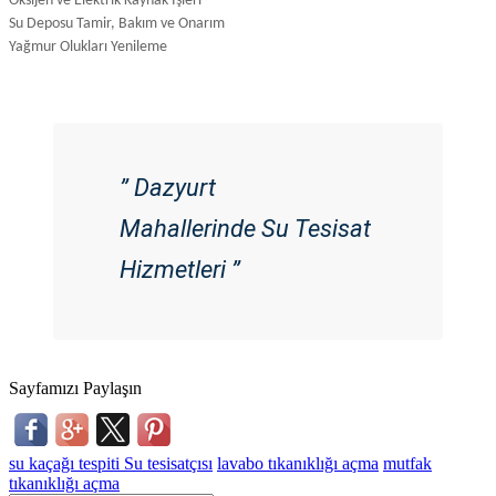
Oksijen ve Elektrik Kaynak İşleri
Su Deposu Tamir, Bakım ve Onarım
Yağmur Olukları Yenileme
” Dazyurt
Mahallerinde Su Tesisat
Hizmetleri ”
Sayfamızı Paylaşın
su kaçağı tespiti
Su tesisatçısı
lavabo tıkanıklığı açma
mutfak
tıkanıklığı açma