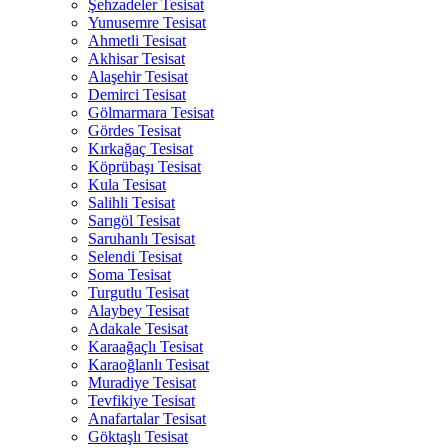
Şehzadeler Tesisat
Yunusemre Tesisat
Ahmetli Tesisat
Akhisar Tesisat
Alaşehir Tesisat
Demirci Tesisat
Gölmarmara Tesisat
Gördes Tesisat
Kırkağaç Tesisat
Köprübaşı Tesisat
Kula Tesisat
Salihli Tesisat
Sarıgöl Tesisat
Saruhanlı Tesisat
Selendi Tesisat
Soma Tesisat
Turgutlu Tesisat
Alaybey Tesisat
Adakale Tesisat
Karaağaçlı Tesisat
Karaoğlanlı Tesisat
Muradiye Tesisat
Tevfikiye Tesisat
Anafartalar Tesisat
Göktaşlı Tesisat