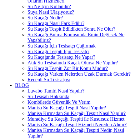
Onarım Hizmetleri
Su Ne İçin Kullanılır?
Suya Nasıl Ulaşıyoruz?
Su Kaçağı Nedir?
Su Kaçağı Nasıl Fark Edilir?
Su Kaçağı Tespit Edildikten Sonra Ne Olur?
Şu Kaçağı Bulma Konusunda Emin Değilsek Ne
Yapabiliriz?
Su Kaçağı İçin Tesisatçı Çağırmak
Su Kaçağı Tespiti İçin Tesisatçı
Su Kaçağında Tesisatçı Ne Yapar?
Atık Su Tesisatında Kaçak Olursa Ne Yapılır?
Su Kaçağı Tespiti Zor Bir Konu Mudur?
Su Kaçağı Varken Nelerden Uzak Durmak Gerekir?
Recepli Su Tesisatçısı
BLOG
Lavabo Tamiri Nasıl Yapılır?
Su Tesisatı Hakkında
Kombilerde Güvenlik Ve Verim
Manisa Su Kaçağı Tespiti Nasıl Yapılır?
Manisa Kırmadan Su Kaçağı Tespit Nasıl Yapılır?
Muradiye Su Kaçağı Tespiti ile Kusursuz Hizmet
Manisa Su Kaçağı Tespit Hizmeti Nereden Alınır?
Manisa Kırmadan Su Kaçağı Tespiti Nedir, Nasıl
Yapılır?