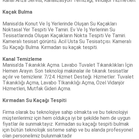
Kanal Arıza Servisi, Kanalizasyon Temizliği, Vindajör Hizmetleri.
Kaçak Bulma
Manisa'da Konut Ve İş Yerlerinde Oluşan Su Kaçakları
Noktasal Yer Tespiti Ve Tamiri. Ev Ve İş Yerlerinin Su
Tesisatlarında Oluşan Kaçakların Nokta Tespiti Ve Tamiri.
Kameralı tesisat görüntü. Acil Usta Su Tesisatçısı. Kameralı
Su Kaçağı Bulma. Kırmadan su kaçak tespiti.
Kanal Temizleme
Manisa'da Tıkanıklık Açma. Lavabo Tuvalet Tıkanıklıkları İçin
Hemen Arayın. Son teknoloji makinalar ile tıkanık tesisatlar
açılır ve temizlenir. 7/24. Hizmet Desteği. Hizmetler: Tuvalet
Tıkanıklığı Açma, Lavabo TIkanıklığı Açma, Özel Vidanjör
Hizmetleri, Mutfak Gideri Açma.
Kırmadan Su Kaçağı Tespiti
Firma olarak bu teknolojiye sahip olmakta ve bu teknolojiyi
müşterilerimiz için hem oldukça iyi bir şekilde hem de uygun
fiyatlar ile sunmaktayız. Kırmadan su kaçağı tespiti bulmak
için bütün teknolojik sisteme sahip ve bu alanda profesyonel
olan personelimiz bulunmaktadır