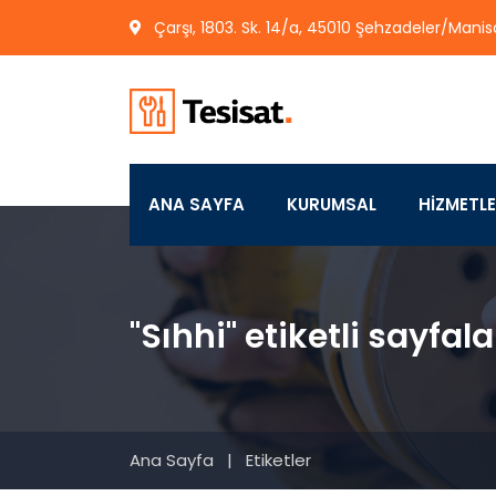
Çarşı, 1803. Sk. 14/a, 45010 Şehzadeler/Manis
ANA SAYFA
KURUMSAL
HİZMETL
"Sıhhi" etiketli sayfala
Ana Sayfa
|
Etiketler