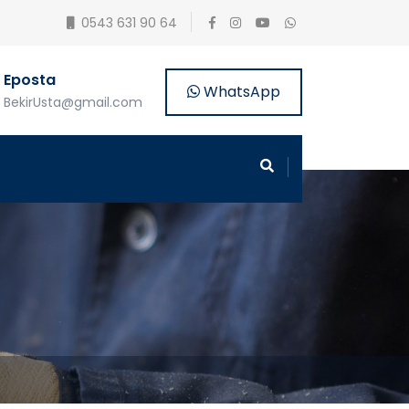
0543 631 90 64
Eposta
WhatsApp
BekirUsta@gmail.com