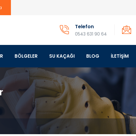
a
Telefon
0543 631 90 64
ER
BÖLGELER
SU KAÇAĞI
BLOG
İLETİŞİM
r