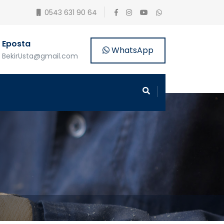
0543 631 90 64
Eposta
WhatsApp
BekirUsta@gmail.com