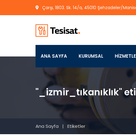
Çarşı, 1803. Sk. 14/a, 45010 Şehzadeler/Manis
ANA SAYFA
KURUMSAL
HİZMETL
"_izmir_tıkanıklık" eti
Ana Sayfa
|
Etiketler