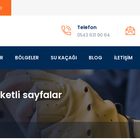
a
Telefon
0543 631 90 64
ER
BÖLGELER
SU KAÇAĞI
BLOG
İLETİŞİM
ketli sayfalar